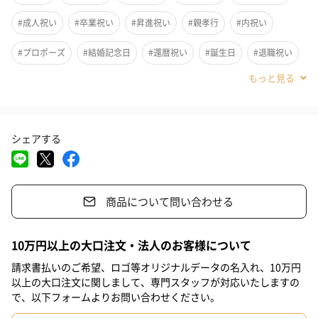
#成人祝い
#卒業祝い
#昇進祝い
#親孝行
#内祝い
#プロポーズ
#結婚記念日
#還暦祝い
#誕生日
#退職祝い
#自分へのご褒美
#就職祝い
#入学祝い
#敬老の日
#バレンタイン
#クリスマス
#記念日
#お礼
#お祝い
シェアする
#父の日
#母の日
#義母
#妹
#姉
#息子
#娘
#姪
#甥
#部下男性
#部下女性
#義父
#兄
商品について問い合わせる
#取引先男性
#取引先女性
#親戚男性
#親戚女性
#男子中学生
#女子中学生
#男子高校生
#女子高校生
播州や浜松などの上質な先染め織のチェックやストライプなどの
10万円以上の大口注文・法人のお客様について
生地に、大胆なイニシャルをあしらったハンカチです。
#祖母
#彼氏
#女友達
#男友達
#男性
#女性
#夫
請求書払いのご希望、ロゴ等オリジナルデータの名入れ、10万円
以上の大口注文に関しまして、専門スタッフが対応いたしますの
#妻
#父親
#母親
#彼女
#祖父
#上司女性
で、以下フォームよりお問い合わせください。