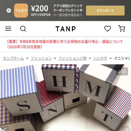
【重要】令和8年熊本地震の影響に伴うお荷物のお届け停止・遅延について
（2026年7月29日更新）
タンプホーム
>
ファッション
>
ファッション小物
>
ハンカチ
>
イニシャ
1
/
65