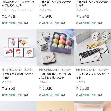
O
P
R
S
T
U