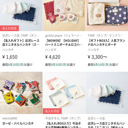
Y
Ⅴ
W
＆
#
ハート
オリジナルBOX入り