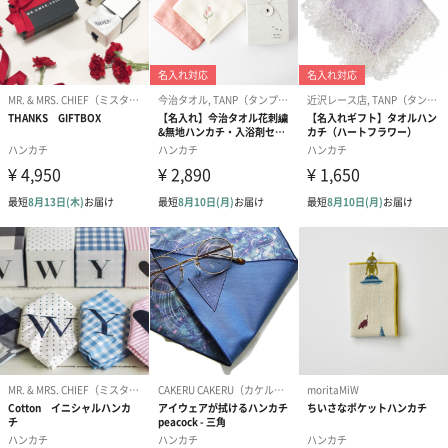
パッケージ外
直方体化粧箱
装
パッケージ外
幅7.5ⅽm×奥行7.5ⅽm×高さ7.5ⅽm
装サイズ
製造国
日本（和歌山県）
素材
綿100％
使用上の注意
塩素系漂白剤は使用しないでください。
刺繍部分の引っかけにご注意ください。
商品オプション情報
紙袋
おまとめ不可（紙袋には商品が一つしか入りません）