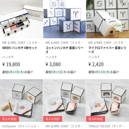
H
Ⅰ
Ｊ
K
L
M
N