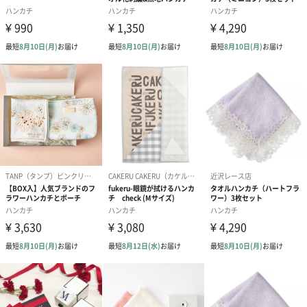
ハンカチと同柄のオシャレなオリジナルのBOXに入っているの
で、ギフトに最適！
大切な方への贈り物に
誕生日、記念日、バレンタイン、ホワイトデー、母の日、父の日
など、さまざまなシーンにお使いいただけます。イニシャルや記
号を組み合わせてプレゼントするのもいいですね。
商品詳細情報
本体サイズ
46ⅽm×46ⅽm