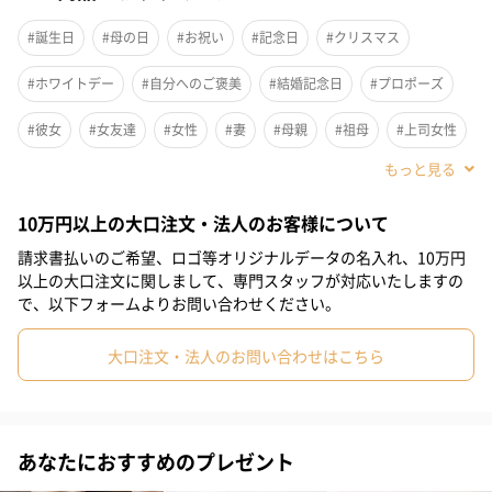
#誕生日
#母の日
#お祝い
#記念日
#クリスマス
#ホワイトデー
#自分へのご褒美
#結婚記念日
#プロポーズ
#彼女
#女友達
#女性
#妻
#母親
#祖母
#上司女性
#同僚女性
#女子大学生
#妹
#姉
#娘
#姪
10万円以上の大口注文・法人のお客様について
#部下女性
#義母
#親戚女性
#20代前半
#20代後半
請求書払いのご希望、ロゴ等オリジナルデータの名入れ、10万円
#30代
#40代
#50代
#60代
#70代
#80代
#90代
以上の大口注文に関しまして、専門スタッフが対応いたしますの
で、以下フォームよりお問い合わせください。
大口注文・法人のお問い合わせはこちら
あなたにおすすめのプレゼント