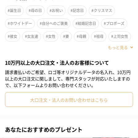
#誕生日
#母の日
#お祝い
#記念日
#クリスマス
#ホワイトデー
#自分へのご褒美
#結婚記念日
#プロポーズ
#彼女
#女友達
#女性
#妻
#母親
#祖母
#上司女性
#同僚女性
#女子大学生
#妹
#姉
#娘
#姪
10万円以上の大口注文・法人のお客様について
#部下女性
#義母
#親戚女性
#20代前半
#20代後半
請求書払いのご希望、ロゴ等オリジナルデータの名入れ、10万円
#30代
#40代
#50代
#60代
#70代
#80代
#90代
以上の大口注文に関しまして、専門スタッフが対応いたしますの
で、以下フォームよりお問い合わせください。
大口注文・法人のお問い合わせはこちら
あなたにおすすめのプレゼント