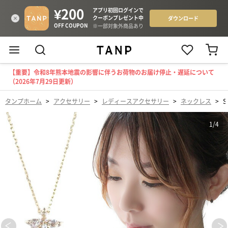
【重要】令和8年熊本地震の影響に伴うお荷物のお届け停止・遅延について
（2026年7月29日更新）
タンプホーム
>
アクセサリー
>
レディースアクセサリー
>
ネックレス
>
S
1
/
4