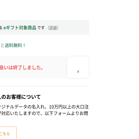
eギフト対象商品
る
です
（
詳細
）
ると
送料無料！
扱いは終了しました。
人のお客様について
ジナルデータの名入れ、10万円以上の大口注
が対応いたしますので、以下フォームよりお問
こちら