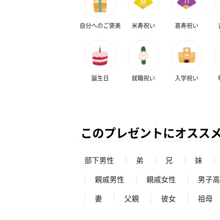
自分へのご褒美
米寿祝い
喜寿祝い
誕生日
就職祝い
入学祝い
このプレゼントにオスス
部下男性
弟
兄
妹
親戚男性
親戚女性
男子高
妻
父親
彼女
祖母