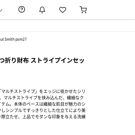
ン
mith psm27
2つ折り財布 ストライプインセッ
「マルチストライプ」をエッジに覗かせたシリ
り、マルチストライプを挟み込んだ、繊細なク
イテム。本体のベースは繊細な肌目が魅力のシ
かしシンプルですっきりとした仕立てにより美
り際立たせ、上品でモダンな印象を与える洗練