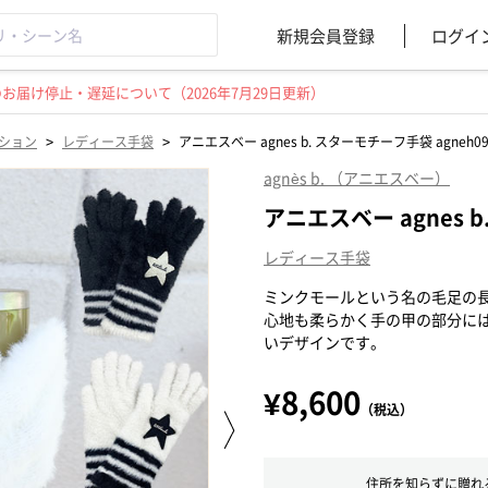
新規会員登録
ログイ
届け停止・遅延について（2026年7月29日更新）
>
>
ション
レディース手袋
アニエスベー agnes b. スターモチーフ手袋 agneh0
agnès b. （アニエスベー）
アニエスベー agnes b
レディース手袋
ミンクモールという名の毛足の
心地も柔らかく手の甲の部分に
いデザインです。
¥8,600
（税込）
住所を知らずに贈れ