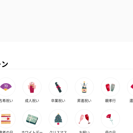
ーン
古希祝い
成人祝い
卒業祝い
昇進祝い
親孝行
還
敬老の日
ホワイトデー
クリスマス
お祝い
母の日