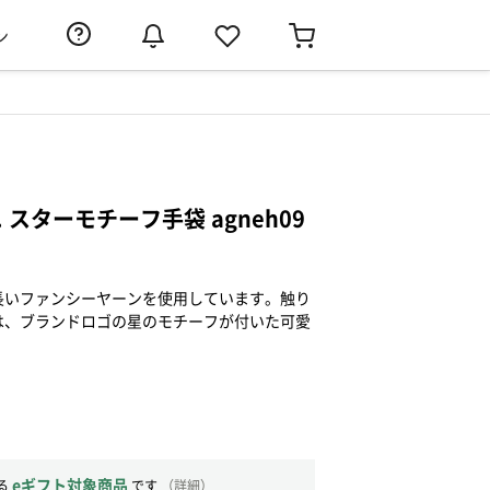
ン
9
. スターモチーフ手袋 agneh09
長いファンシーヤーンを使用しています。触り
は、ブランドロゴの星のモチーフが付いた可愛
eギフト対象商品
る
です
（
詳細
）