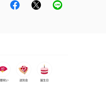
暦祝い
送別会
誕生日