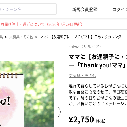
新規会員登録
ログイ
届け停止・遅延について（2026年7月29日更新）
>
>
具
文房具・その他
ママに【友達親子に・プチギフト】日めくりカレンダー「Tha
salvia（サルビア）
ママに【友達親子に・
ー「Thank you!ママ
文房具・その他
離れて暮らしているお母さんに
敵な言葉に心をのせて、毎日花
です。母の日やお母さんの誕生
か、お祝いごとの『メッセージ
¥2,750
（税込）