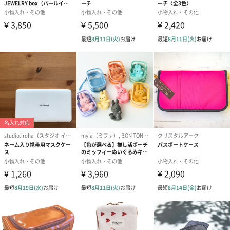
あり（280円）
メッセージカード（通常・写真・グリーティング）
誕生日や結婚祝い・出産祝いなど、様々なシーンのメッセージカ
ードを同梱します。
メッセージカードや封筒のデザインは一部変更する場合がありま
す。
写真付きメッセージカ
写真付きメッセージカ
【誕生日】Hap
ード（680円）
ード（Thank you）ピ
Birthday ホ