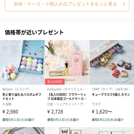
財布・ケース・小物入れのプレゼントをもっと見る
（レモン＆紅茶）（432
（バナナ味）（540円）
ェ〜国産フル
円）
り〜 3号（86
価格帯が近いプレゼント
スキンケアグッズ
スキンケアグッズを同梱してお届けします。
ハンドクリーム3本セッ
シャワージェル＆ハン
シャワージェ
ト【ありがとう】
ドクリーム（ピンクグ
ドクリーム（
（1,100円）
レープフルーツ）
ッシュローズ）（
（2,145円）
円）