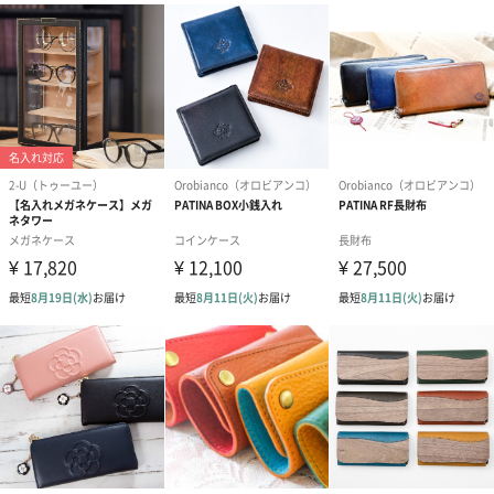
フラワーテディベア
テディベア（バニラ）
テディベア（
（2,390円）
（1,760円）
ル）（1,760円
紅茶・コーヒー・スイーツ
紅茶・コーヒー・スイーツを同梱してお届けいたします。ギフト
への＋αにおすすめです。