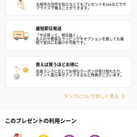
お相手の住所を知らなくてもプレゼントをsnsなどでサ
プライズで贈ることができます。
プレミアムビール イネ
実楽山田錦 特別純米
ジョニ－ウォ
ディット（712円）
酒（655円）
ブラック１２年（
円）
最短即日発送
「今日買って、明日届く」。
名入れや豊富なラッピングやオプションを施しても最
短で翌日にお届けが可能です。
おつまみ・その他
お酒にぴったりのおつまみ・サプリを同梱してお届けいたしま
買えば買うほどお得に
す。
会員ランクに応じてお得なクーポンが受け取れたり、
ポイント還元率がアップするなど特典がございます。
タンプについて詳しく見る
このプレゼントの利用シーン
いぶりがっことチーズ
ごろっとうまみ チーズ
しょっつるナッ
のオイル漬（981円）
のオイル漬（塩麹&レモ
円）