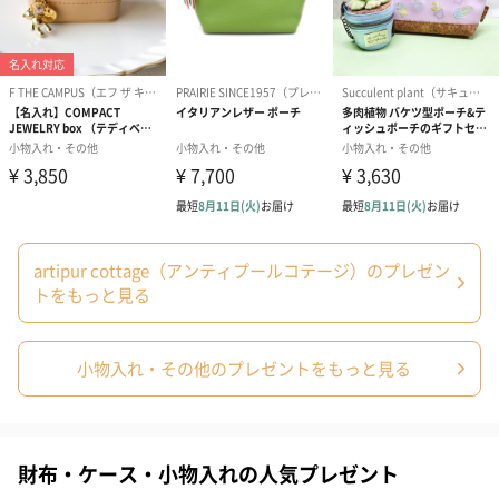
プリザーブドフラワー
プリザーブドフラワー
アミュレット 
ブーケ（ピンク）
ブーケ（ブルー）
ク）（1,500円
（2,580円）
（2,580円）
artipur cottage（アンティプールコテージ）のプレゼン
トをもっと見る
ぬいぐるみ
小物入れ・その他のプレゼントをもっと見る
愛らしいぬいぐるみを同梱してお届けします。
誕生日・記念日・出産祝いなどのシーンにおすすめです。
財布・ケース・小物入れの人気プレゼント