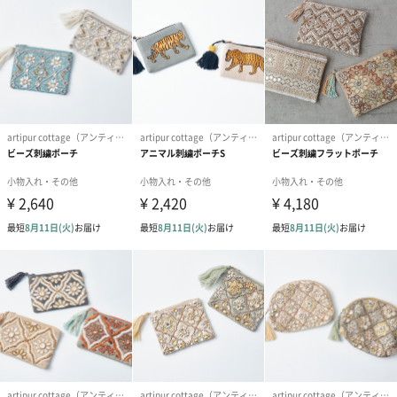
アフリカンアートの輸入から始まった創業40年以上のインテリア
企画輸入店です。インドやアジア、アフリカの手仕事を活かした
温かみを感じられるものづくりを大事にしています。
ファッションやハンドメイドが好きな方へ
バッグの中の小物整理にぴったりなポーチです。華やかなデザイ
ンがギフトとしてもおすすめ。20～50代の幅広い世代の女性から
ご好評いただいております。
商品詳細情報
本体・パッケ
横150mm×縦100mm
ージサイズ
本体重量
33g