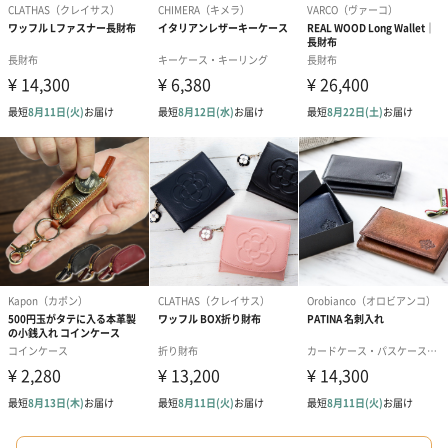
アールグレイ（HAPPY
アールグレイティー
フルーツティー
BIRTHDAY TO YOU）
（660円）
円）
（660円）
スイーツ
スイーツを同梱してお届けいたします。ギフトへの＋αにおすすめ
です。
ゼリーバウム カット
麦わらパンダバウム
3層デザート 