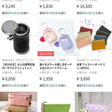
生花のブーケを同梱します。
※9-15時にご注文いただく場合、最短のお届け可能日が通常より
も1日遅くなります。
シーズンブーケ（ひま
ブーケ（ホワイトグリ
ブーケ（ピン
わり）（1,880円）
ーン）（1,650円）
（1,650円）
ドライフラワー・プリザーブドフラワー
自然のお花で作ったドライフラワー・プリザーブドフラワーを同
梱します。
一部花材が写真と異なる場合がございます。予めご了承くださ
い。パッケージに入れてお届けします。