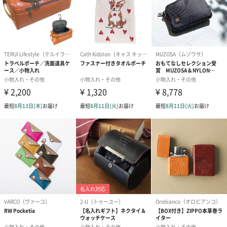
ンク（680円）
刷なし）（11
ラッピング
ギフトラッピングを施してお届けいたします。
コットン巾着 【誕生
コットン巾着 【誕生
コットン巾着 
日】（グレー）M（550
日】（スモーキーピン
とう】 M（55
円）
ク）M（550円）
生花