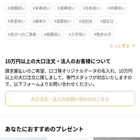
ラとした刺繍は華やかでプレゼントにもおすすめです。
#退職祝い
#米寿祝い
#喜寿祝い
#古希祝い
#卒業祝い
#昇進祝い
#親孝行
#還暦祝い
#送別会
#誕生日
ビーズ刺繍は全て職人の手作業で行っています。
#自分へのご褒美
#就職祝い
#入学祝い
#敬老の日
#ホワイトデー
#クリスマス
#お祝い
#母の日
#彼女
10万円以上の大口注文・法人のお客様について
#女友達
#女性
#妻
#母親
#上司女性
#同僚女性
2カラーからお選びいただけます
請求書払いのご希望、ロゴ等オリジナルデータの名入れ、10万円
#女子大学生
#妹
#姉
#娘
#姪
#部下女性
#義母
BROWN
以上の大口注文に関しまして、専門スタッフが対応いたしますの
で、以下フォームよりお問い合わせください。
#親戚女性
#女子高校生
#10代
#20代前半
#20代後半
WHITE
大口注文・法人のお問い合わせはこちら
#30代
#40代
#50代
#60代
#70代
#80代
#90代
「artipur cottage（アンティプールコテージ）」
あなたにおすすめのプレゼント
エイジング加工をしたりアンティーク調なデザインが得意