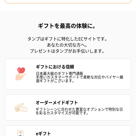
ギフトを最高の体験に。
フラッグカプセル：イ
フラッグカプセル：イ
ショートイン
ンセンススティック
ンセンススティック
（GRAPE AND
タンプはギフトに特化したECサイトです。
あなたの大切な方へ。
（END）（880円）
（St.OSMANTHUS）
（880円）
プレゼントはタンプがお手伝いします。
（880円）
ギフトにおける信頼
日本最大級のギフト専門通販
お酒
手厚いカスタマーサポートで柔軟な対応やバイヤー厳
選ギフトがございます。
お酒を同梱してお届けいたします。
※20歳未満の方への酒類の販売はいたしません。
オーダーメイドギフト
ギフトシーンに合わせた豊富なオプションで特別な日
を彩るカスタマイズが可能です。
eギフト