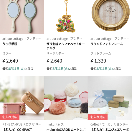
ダンボール装飾（ひま
ダンボール装飾（チュ
ダンボール装
わり）（720円）
ーリップ）（720円）
イトピンク×
ト）（580円）
紙袋
お渡し用の紙袋です。
商品に合わせたサイズをお届けします。