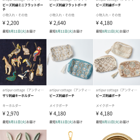
パッケージ外
ビニール袋
装
全体重量
35g
製造国
インド
素材・材質
表地：ポリエステル100％
裏地：綿100％
商品オプション情報
お届けボックスオプション
配送用のダンボールを装飾いたします。お相手のご住所に直接お
送りする際に人気のオプションです。お相手に直接手渡しする場
合は、紙袋との併用もおすすめです。