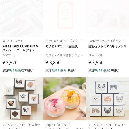
ギフトラッピングを施してお届けいたします。
コットン巾着 【誕生
コットン巾着 【誕生
コットン巾着 
日】（グレー）M（550
日】（スモーキーピン
とう】 M（55
円）
ク）M（550円）
生花
生花のブーケを同梱します。
※9-15時にご注文いただく場合、最短のお届け可能日が通常より
も1日遅くなります。