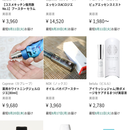
*2 すべての方にコメド（ニキビのもと）ができないというわけで
はありません。
*3 すべての方にアレルギーが起こらないというわけではありませ
ビジャとは？
日本語でカヤと呼ばれる植物、ビジャは葉が漢字の”非（bi）”に
形が似ていることから、韓国語でビジャと名づけられました。
古代から残る植物の一つであるカヤの実には長い年月を経て培っ
たパワーがあり、肌荒れを防ぎすこやかな肌へ導くほか、森林浴
で得られるような癒しの力があると言われています。
イニスフリーのビジャラインでは、チェジュ島・松堂里（ソンダ
ンリ）で栽培されたフェアトレード原料の「カヤ」を使用し地域
社会に貢献しています。 カヤの力で肌リズムと肌コンディション