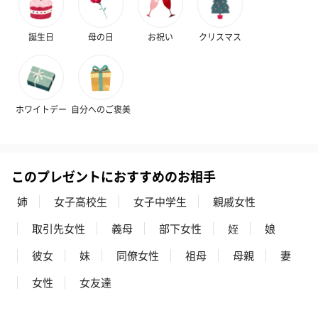
誕生日
母の日
お祝い
クリスマス
スイーツ
スイーツを同梱してお届けいたします。ギフトへの＋αにおすすめ
です。
ホワイトデー
自分へのご褒美
このプレゼントにおすすめのお相手
姉
女子高校生
女子中学生
親戚女性
取引先女性
義母
部下女性
姪
娘
ゼリーバウム カット
麦わらパンダバウム
3層デザート 
彼女
妹
同僚女性
祖母
母親
妻
（レモン＆紅茶）（432
（バナナ味）（540円）
ェ〜国産フル
円）
り〜 3号（86
女性
女友達