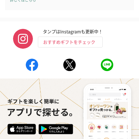
フラッグカプセル：イ
フラッグカプセル：イ
ショートイン
ンセンススティック
ンセンススティック
（GRAPE AND
（END）（880円）
（St.OSMANTHUS）
（880円）
（880円）
タンプはInstagramも更新中！
おすすめギフトをチェック
お酒
お酒を同梱してお届けいたします。
※20歳未満の方への酒類の販売はいたしません。
プレミアムビール イネ
実楽山田錦 特別純米
ジョニ－ウォ
ディット（712円）
酒（655円）
ブラック１２年（
円）