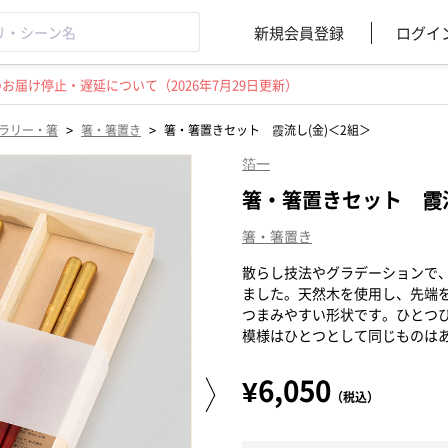
新規会員登録
ログイ
届け停止・遅延について（2026年7月29日更新）
>
>
ラリー・箸
箸・箸置き
箸・箸置きセット 霞流し(金)＜2組＞
箔一
箸・箸置きセット 霞流
箸・箸置き
散らし技法やグラデーションで
ました。天然木を使用し、先端
つまみやすい形状です。ひとつ
模様はひとつとして同じものは
¥6,050
（税込）