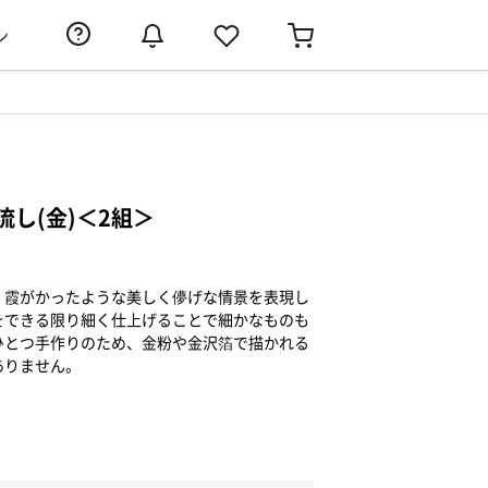
ン
し(金)＜2組＞
、霞がかったような美しく儚げな情景を表現し
をできる限り細く仕上げることで細かなものも
ひとつ手作りのため、金粉や金沢箔で描かれる
ありません。