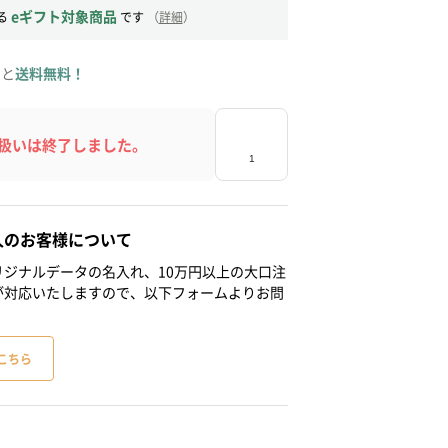
eギフト対象商品
る
です
（
詳細
）
ると
送料無料！
扱いは終了しました。
人のお客様について
ジナルデータの名入れ、10万円以上の大口注
が対応いたしますので、以下フォームよりお問
こちら