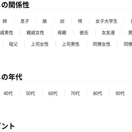
メの関係性
姉
息子
娘
姪
甥
女子大学生
戚男性
親戚女性
母親
彼氏
女友達
祖父
上司女性
上司男性
同僚女性
同
メの年代
40代
50代
60代
70代
80代
90代
ゼント