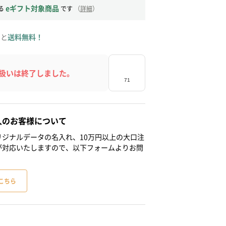
eギフト対象商品
る
です
（
詳細
）
ると
送料無料！
扱いは終了しました。
人のお客様について
ジナルデータの名入れ、10万円以上の大口注
が対応いたしますので、以下フォームよりお問
こちら