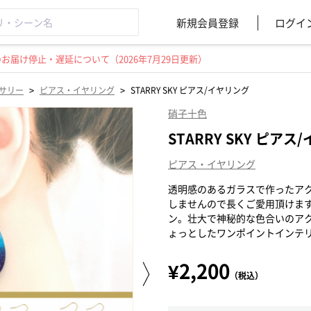
新規会員登録
ログイ
届け停止・遅延について（2026年7月29日更新）
>
>
サリー
ピアス・イヤリング
STARRY SKY ピアス/イヤリング
硝子十色
STARRY SKY ピアス
ピアス・イヤリング
透明感のあるガラスで作ったア
しませんので長くご愛用頂けま
ン。壮大で神秘的な色合いのア
ょっとしたワンポイントインテ
¥2,200
（税込）