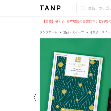
【重要】令和8年熊本地震の影響に伴うお荷物のお
>
>
タンプホーム
食品・スイーツ
洋菓子・スイー