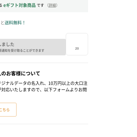
eギフト対象商品
る
です
（
詳細
）
ると
送料無料！
しました
荷通知を受け取ることができます
人のお客様について
ジナルデータの名入れ、10万円以上の大口注
が対応いたしますので、以下フォームよりお問
こちら