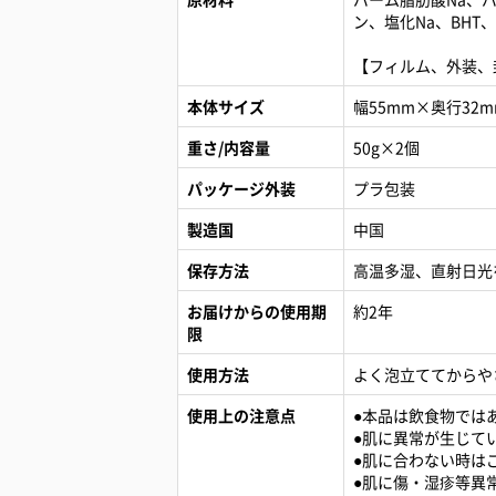
ン、塩化Na、BHT
【フィルム、外装、
本体サイズ
幅55mm×奥行32m
重さ/内容量
50g×2個
パッケージ外装
プラ包装
製造国
中国
保存方法
高温多湿、直射日光
お届けからの使用期
約2年
限
使用方法
よく泡立ててからや
使用上の注意点
●本品は飲食物では
●肌に異常が生じて
●肌に合わない時は
●肌に傷・湿疹等異