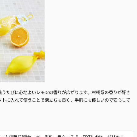
洗うたびに心地よいレモンの香りが広がります。柑橘系の香りが好き
ットに入れて使うことで泡立ちも良く、手肌にも優しいので安心して
ーム核脂肪酸Na、水、香料、ラウレス-9、EDTA-4Na、グリセリ