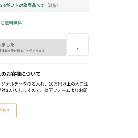
eギフト対象商品
る
です
（
詳細
）
ると
送料無料！
しました
荷通知を受け取ることができます
人のお客様について
ジナルデータの名入れ、10万円以上の大口注
が対応いたしますので、以下フォームよりお問
こちら