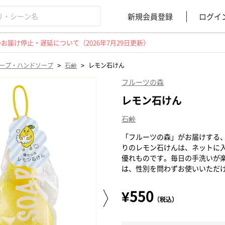
新規会員登録
ログイ
届け停止・遅延について（2026年7月29日更新）
>
>
ープ・ハンドソープ
石鹸
レモン石けん
フルーツの森
レモン石けん
石鹸
「フルーツの森」がお届けする
りのレモン石けんは、ネットに
優れものです。毎日の手洗いが
は、性別を問わずお使いいただ
¥550
（税込）