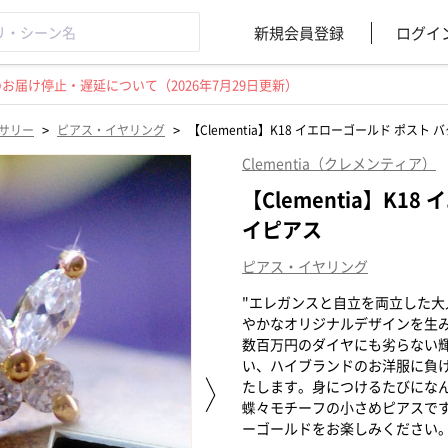
新規会員登録
ログイ
届け停止・遅延について（2026年7月29日更新）
>
>
サリー
ピアス・イヤリング
【Clementia】K18 イエローゴールド ポスト
Clementia（クレメンティア）
【Clementia】K1
イピアス
ピアス・イヤリング
"エレガンスと自立を両立した大
やかなオリジナルデザインを生
数百万円のダイヤにも劣らない輝
い、ハイブランドのお洋服に負
たします。身につけるたびにな
蝶々モチーフの小さめピアスです
ーゴールドをお楽しみください