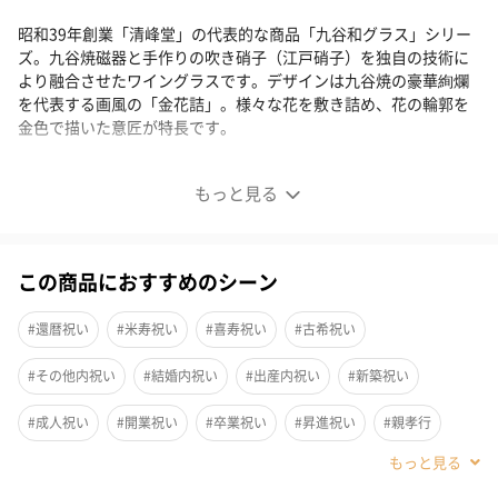
昭和39年創業「清峰堂」の代表的な商品「九谷和グラス」シリー
ズ。九谷焼磁器と手作りの吹き硝子（江戸硝子）を独自の技術に
より融合させたワイングラスです。デザインは九谷焼の豪華絢爛
を代表する画風の「金花詰」。様々な花を敷き詰め、花の輪郭を
金色で描いた意匠が特長です。
グッドデザイン賞受賞！九谷焼磁器×江戸硝子
もっと見る
この商品におすすめのシーン
#還暦祝い
#米寿祝い
#喜寿祝い
#古希祝い
#その他内祝い
#結婚内祝い
#出産内祝い
#新築祝い
#成人祝い
#開業祝い
#卒業祝い
#昇進祝い
#親孝行
#内祝い
#結婚記念日
#誕生日
#送別会
#退職祝い