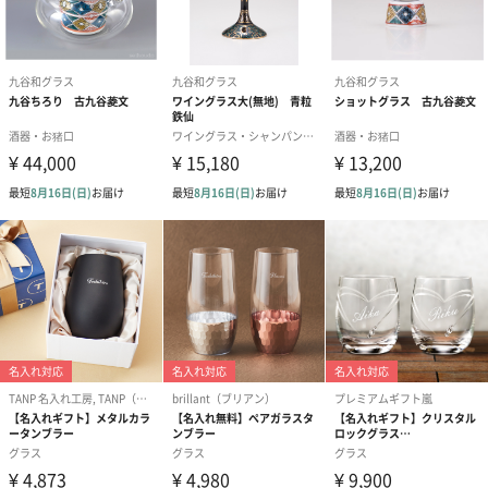
すべて手作りの上質なグラスを贈りませんか？
国内生産にこだわり作製された“ワイングラス”。こちらは九谷焼
磁器と江戸硝子を融合させた逸品です。爽やかなブルーの化粧箱
に入れてお届けしますのでお祝いの贈り物にもぴったり。高い技
術で丁寧に作られたこだわりのグラスをぜひ、贈ってみてはいか
がでしょうか。
商品詳細情報
商品本体サイ
径75mm×高さ150mm
ズ
商品本体重量
130g（180ml）
（容積）
パッケージ内
説明書