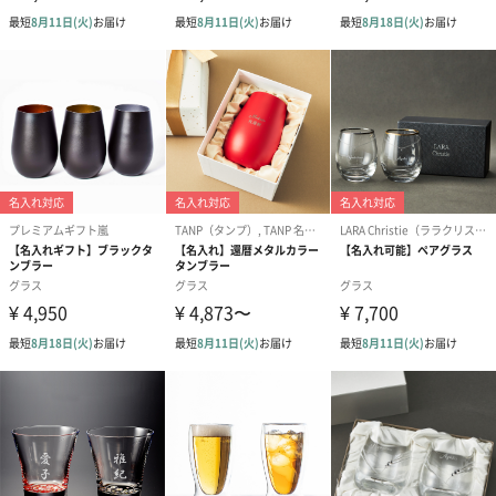
同梱物
パッケージ外
直方体化粧箱
装
パッケージ外
幅95mm×奥行168mm×高さ90mm
装サイズ
パッケージ全
250g
体重量
製造国
日本
材質
磁器（九谷焼）・バリウムクリスタル（江戸硝子）
商品オプション情報
紙袋