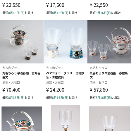
の製品は、20代～50代の女性を中心に、幅広い世代の方に愛され
ています。結婚祝い、誕生日祝い、退職祝い、父の日のプレゼン
ト、母の日のプレゼント、クリスマスプレゼント、その他御祝、
お礼など様々なシーンでの贈り物におすすめです。
「清峰堂」
昭和39（1964）年創業の「清峰堂」では、美術工芸品・九谷焼の
インテリア商品を中心に製造販売を行って参りました。近年の生
活様式の変化から「生活に溶け込む九谷焼」をモットーに、飾っ
て楽しむ商品づくりから、使って楽しむ商品づくりへと変化しま
した。
その代表的な商品が「九谷和グラス」シリーズの商品群です。弊
社独自の接合技術の完成により、異素材である磁器とガラスの融
合が可能になりました。その接合技術が高く評価され、2006年度
グッドデザイン賞（新領域デザイン部門）を受賞致しました。