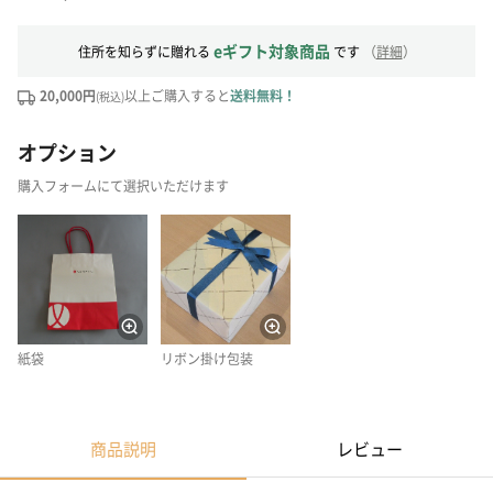
eギフト対象商品
住所を知らずに贈れる
です
（
詳細
）
20,000円
以上ご購入すると
送料無料！
(税込)
オプション
購入フォームにて選択いただけます
紙袋
リボン掛け包装
商品説明
レビュー