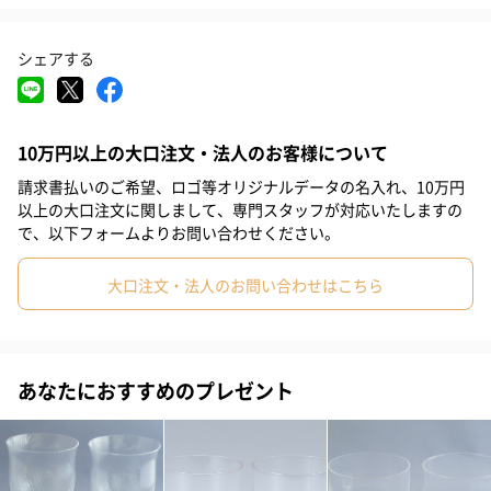
#自分へのご褒美
#引っ越し祝い
#就職祝い
#入学祝い
シェアする
#敬老の日
#クリスマス
#記念日
#お祝い
#父の日
#母の日
#結婚祝い
#男子大学生
#親戚女性
#親戚男性
10万円以上の大口注文・法人のお客様について
#義母
#義父
#部下女性
#部下男性
#甥
#姪
#娘
請求書払いのご希望、ロゴ等オリジナルデータの名入れ、10万円
#息子
#姉
#妹
#兄
#弟
#女子大学生
#彼女
以上の大口注文に関しまして、専門スタッフが対応いたしますの
で、以下フォームよりお問い合わせください。
#同僚男性
#同僚女性
#上司男性
#上司女性
#祖父
大口注文・法人のお問い合わせはこちら
#祖母
#母親
#父親
#妻
#夫
#女性
#男性
#男友達
#女友達
#彼氏
#20代前半
#20代後半
#30代
あなたにおすすめのプレゼント
#40代
#50代
#60代
#70代
#80代
#90代
九谷焼磁器と手作りの吹き硝子（江戸硝子）を独自の技術により
融合させた九谷和グラスシリーズのワイングラス。2006年度グッ