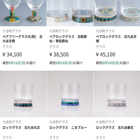
ドデザイン賞（新領域デザイン部門）受賞商品です。九谷焼で出
来た脚部分もガラスもすべて手作りで、国内生産にこだわり作製
しております。ご愛用品としても、ペアにしてご贈答用としても
大変人気が御座います。
九谷焼の豪華絢爛を代表する画風の「金花詰」
デザインは大正時代に誕生し、九谷焼の豪華絢爛を代表する画風
の「金花詰」。様々な花を敷き詰め、花の輪郭を金色で描いた意
匠が特長です。
幅広い世代の方から愛されています
「和・洋空間を自然につなぐ」をコンセプトに開発されたこちら