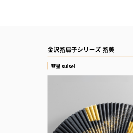
金沢箔扇子シリーズ 箔美
彗星 suisei