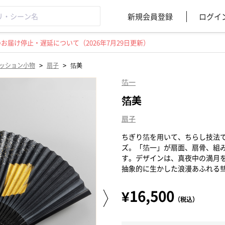
新規会員登録
ログイ
届け停止・遅延について（2026年7月29日更新）
>
>
ッション小物
扇子
箔美
箔一
箔美
扇子
ちぎり箔を用いて、ちらし技法
ズ。「箔一」が扇面、扇骨、組
す。デザインは、真夜中の満月
抽象的に生かした浪漫あふれる
¥16,500
（税込）