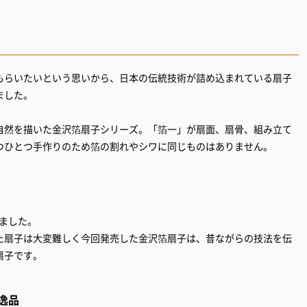
もらいたいという思いから、日本の伝統技術が詰め込まれている扇子
ました。
自然を描いた金沢箔扇子シリーズ。「箔一」が扇面、扇骨、組み立て
つひとつ手作りのため箔の割れやシワに同じものはありません。
てました。
た扇子は大変難しく今回発売した金沢箔扇子は、昔ながらの技法を伝
扇子です。
逸品