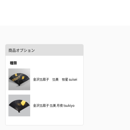
商品オプション
種類
金沢箔扇子 箔美 彗星 suisei
金沢箔扇子 箔美 月夜 tsukiyo