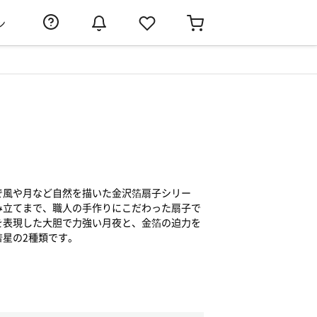
ン
で風や月など自然を描いた金沢箔扇子シリー
み立てまで、職人の手作りにこだわった扇子で
を表現した大胆で力強い月夜と、金箔の迫力を
彗星の2種類です。