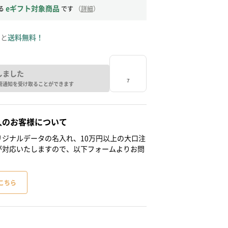
eギフト対象商品
る
です
（
詳細
）
ると
送料無料！
しました
荷通知を受け取ることができます
人のお客様について
ジナルデータの名入れ、10万円以上の大口注
が対応いたしますので、以下フォームよりお問
こちら