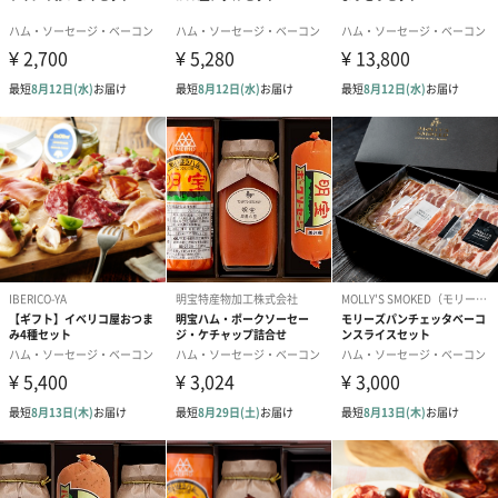
2019年には、ドイツ国際食肉業専門見本市【IFFA】にてメダル受
賞し、本場ドイツにも認められた商品を提供することができるよ
うになりました。
今後は障がい者雇用ができるよう目指しています。
小さなお子さまやアレルギーのある方にもおすすめ。
無添加・低添加にこだわり製造しており、安心して食べられる、
「手づくりハム・ソーセージ専門店Gris Hause NAGASE」のハ
ム、ベーコンはアレルギーのあるお子さまや、添加物を多く使っ
ている市販のものを小さなお子さまに食べさせたくない方におす
すめです。
お中元、お歳暮などの贈り物にはもちろん、ご家庭でも本場ドイ