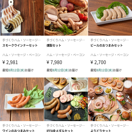
ぎゅっと2品を詰めて、お届け。
段ボールの箱にお入れして、冷蔵便にてお届けいたします。
「手づくりハム・ソーセージ専門店Gris Hause
NAGASE」
長崎の素材で作る、本場ドイツでも高評価を得たハム・ソーセー
ジの製造をしています。
オーナーはもともと福祉の仕事をしており、障がい者が働ける場
所を作りたいという思いから2015年に開業。
まずは本物を作らないという思いから、手作りにこだわり、無添
加・低添加商品を実現しました。