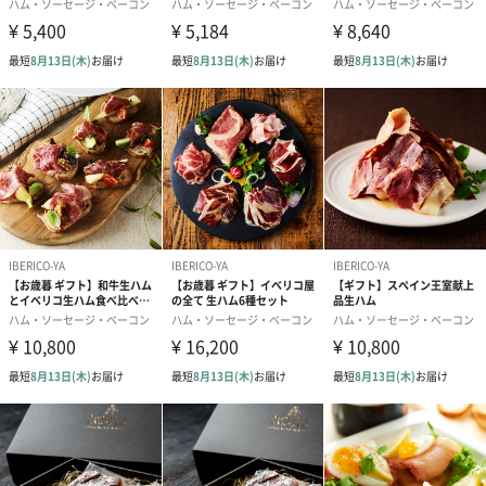
ロースハム：冷蔵(10℃以下)保存で10日間
アレルゲン
豚肉
製造国
日本（長崎県）
保存方法
冷蔵（10℃以下）保存
開封後はお早めにお召し上がりください
商品オプション情報
紙袋