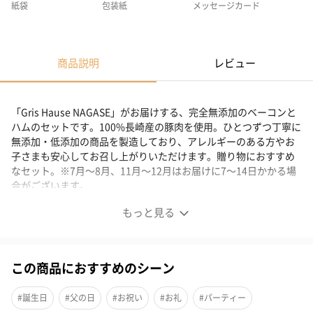
紙袋
包装紙
メッセージカード
商品説明
レビュー
「Gris Hause NAGASE」がお届けする、完全無添加のベーコンと
ハムのセットです。100%長崎産の豚肉を使用。ひとつずつ丁寧に
無添加・低添加の商品を製造しており、アレルギーのある方やお
子さまも安心してお召し上がりいただけます。贈り物におすすめ
なセット。※7月～8月、11月～12月はお届けに7～14日かかる場
合がございます。
もっと見る
噛むほどに豚肉の旨み溢れる、こだわり無添加のセット。
この商品におすすめのシーン
「手づくりハム・ソーセージ専門店Gris Hause NAGASE（グリー
スハウゼナガセ）」の無添加のベーコンとハムのセットです。
#誕生日
#父の日
#お祝い
#お礼
#パーティー