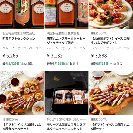
商品詳細情報
原材料
豚肉、食塩、香辛料、砂糖
パッケージサ
205mm・168mm・100mm
イズ（長さ・
幅・高さ）
パッケージ外
段ボール
装
パッケージ内
リーフレット、食べ方
同封物
商品本体重量
540g
商品本体サイ
17mm・12mm
ズ（幅・高
さ）
お届けからの
ベーコン：冷凍(-18℃以下)保存で１ヶ月。冷蔵(10℃
賞味期限
以下)保存で10日間