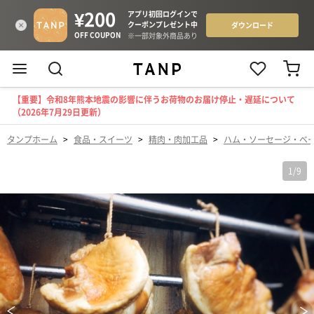
【重要】令和8年熊本地震の影響に伴うお荷物のお届け停止・遅延について
（2026年7月29日更新）
タンプホーム
>
食品・スイーツ
>
精肉・肉加工品
>
ハム・ソーセージ・ベ
1
/
9