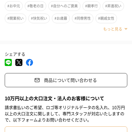
ひとつずつ丁寧に作ることで実現した無添加商品は、他では味わ
#お中元
#敬老の日
#自分へのご褒美
#親孝行
#昇進祝い
えない当店独自の豊かな味わいに仕上がりました。豚肉の自然な
旨味と、スモークの風味をお楽しみください。
#開業祝い
#快気祝い
#お歳暮
#同僚男性
#親戚女性
#親戚男性
#義母
#義父
#部下女性
#部下男性
#娘
「安心できるものを食べたい、子供や孫に食べさせたい。」とい
う方におすすめです。
#息子
#姉
#妹
#兄
#弟
#女子大学生
#男子大学生
シェアする
#彼女
#同僚女性
#上司男性
#上司女性
#祖父
#祖母
#母親
#父親
#妻
#夫
#女性
#男性
#男友達
無添加・低添加だから、安心して食べられる。
商品について問い合わせる
#女友達
#彼氏
#10代
#20代前半
#20代後半
#30代
「手づくりハム・ソーセージ専門店Gris Hause NAGASE（グリー
#40代
#50代
#60代
#70代
#80代
#90代
スハウゼナガセ）」では100%長崎産の豚肉を使用し、無添加・低
10万円以上の大口注文・法人のお客様について
添加の商品を製造しており、アレルギーのある方やお子さまも安
請求書払いのご希望、ロゴ等オリジナルデータの名入れ、10万円
心してお召し上がりいただけます。
以上の大口注文に関しまして、専門スタッフが対応いたしますの
「アレルギーのある子供がバクバク食べてくれました。」という
で、以下フォームよりお問い合わせください。
お客さまのお声も。