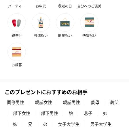
パーティー
お中元
敬老の日
自分へのご褒美
親孝行
昇進祝い
開業祝い
快気祝い
お歳暮
このプレゼントにおすすめのお相手
同僚男性
親戚女性
親戚男性
義母
義父
部下女性
部下男性
娘
息子
姉
妹
兄
弟
女子大学生
男子大学生