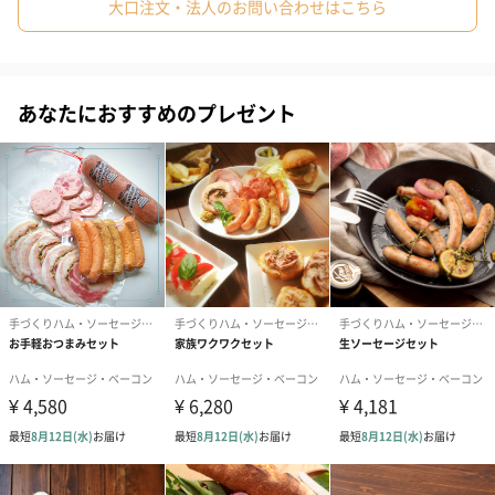
大口注文・法人のお問い合わせはこちら
こちらの無添加セットでは、「Gris Hause NAGASE」の完全無添
加のベーコンとハムをお届けいたします。
添加物が多く使われている市販のハム。それを子供には食べさせ
あなたにおすすめのプレゼント
たくないという思いから、「Gris Hause NAGASE」では無添加の
ものを作りました。
「食へのこだわりがある方へ美味しいものを贈りたい方に自信を
セット内容
無添加ベーコン（ブロック）
無添加ロースハム（ブロック）