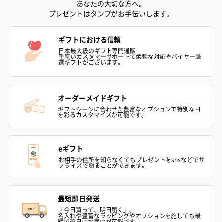
あなたの大切な方へ。
プレゼントはタンプがお手伝いします。
ギフトにおける信頼
アールグレイ（HAPPY
アールグレイティー
フルーツティー
日本最大級のギフト専門通販
手厚いカスタマーサポートで柔軟な対応やバイヤー厳
BIRTHDAY TO YOU）
（660円）
円）
選ギフトがございます。
（660円）
オーダーメイドギフト
ギフトシーンに合わせた豊富なオプションで特別な日
を彩るカスタマイズが可能です。
スイーツ
スイーツを同梱してお届けいたします。ギフトへの＋αにおすすめ
eギフト
です。
お相手の住所を知らなくてもプレゼントをsnsなどでサ
プライズで贈ることができます。
最短即日発送
「今日買って、明日届く」。
名入れや豊富なラッピングやオプションを施しても最
短で翌日にお届けが可能です。