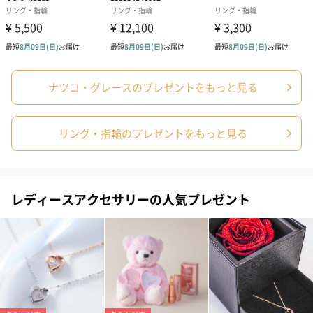
ナツコ・グレースのプレゼントをもっと見る
あり（280円）
リング・指輪のプレゼントをもっと見る
メッセージカード（通常・写真・グリーティング）
誕生日や結婚祝い・出産祝いなど、様々なシーンのメッセージカ
レディースアクセサリーの人気プレゼント
ードを同梱します。
メッセージカードや封筒のデザインは一部変更する場合がありま
す。