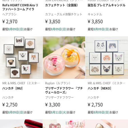
梱します。
一部花材が写真と異なる場合がございます。予めご了承くださ
い。パッケージに入れてお届けします。
プリザーブドフラワー
プリザーブドフラワー
アミュレット 
ブーケ（ピンク）
ブーケ（ブルー）
ク）（1,500円
（2,580円）
（2,580円）
ぬいぐるみ
愛らしいぬいぐるみを同梱してお届けします。
誕生日・記念日・出産祝いなどのシーンにおすすめです。