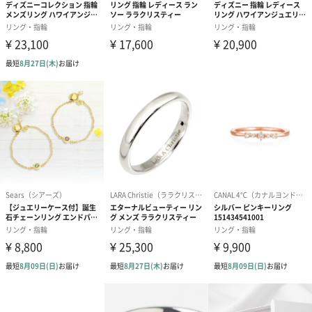
長さ20ｍｍ×幅20ｍｍ×高さ1ｍｍ
商品本体重量
3.3g
外装
OPP袋
商品パッケー
長さ50mm×幅50mm×高さ10mm
ジサイズ
商品パッケー
3.5g
ジ全体重量
製造国
日本（東京都）
原材料
真鍮
金属材質
真鍮
商品オプション情報
お届けボックスオプション