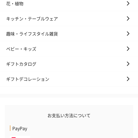
花・植物
キッチン・テーブルウェア
趣味・ライフスタイル雑貨
ベビー・キッズ
フラッグカプセル：イ
フラッグカプセル：イ
ショートイン
ンセンススティック
ンセンススティック
（GRAPE AND
（END）（880円）
（St.OSMANTHUS）
（880円）
ギフトカタログ
（880円）
ギフトデコレーション
お酒
お酒を同梱してお届けいたします。
※20歳未満の方への酒類の販売はいたしません。
お支払い方法について
PayPay