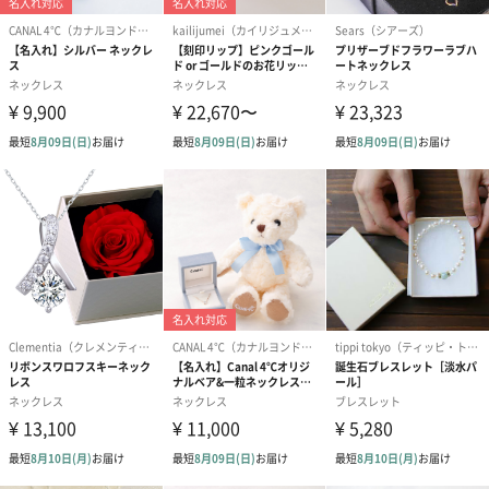
写真付きメッセージカ
写真付きメッセージカ
【誕生日】Hap
ード（680円）
ード（Thank you）ピ
Birthday ホ
ンク（680円）
刷なし）（11
ラッピング
ギフトラッピングを施してお届けします。
コットン巾着 【誕生
コットン巾着 【誕生
コットン巾着 