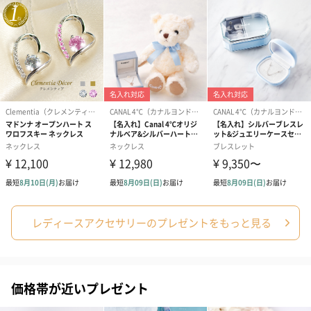
日】（グレー）S（550
日】（スモーキーピン
とう】 S（55
円）
ク）S（550円）
結婚祝いちょい足しギフト
結婚祝いギフトへの＋αにおすすめです。新生活を彩るギフトオプ
ションをご用意いたしました。
商品と同梱してお届けいたします。
レディースアクセサリーのプレゼントをもっと見る
ブライダルロリポップ
ブライダルロリポップ
夫婦箸と箸置
ドレス（いちご味)
タキシード（コーラ味)
（2,420円）
価格帯が近いプレゼント
（1,122円）
（1,122円）