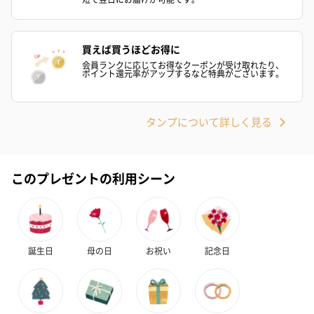
ゼリーバウム カット
麦わらパンダバウム
3層デザート 
買えば買うほどお得に
（レモン＆紅茶）（432
（バナナ味）（540円）
ェ〜国産フル
会員ランクに応じてお得なクーポンが受け取れたり、
円）
り〜 3号（86
ポイント還元率がアップするなど特典がございます。
タンプについて詳しく見る
スキンケアグッズ
スキンケアグッズを同梱してお届けします。
このプレゼントの利用シーン
誕生日
母の日
お祝い
記念日
ハンドクリーム3本セッ
シャワージェル＆ハン
シャワージェ
ト【ありがとう】
ドクリーム（ピンクグ
ドクリーム（
（1,100円）
レープフルーツ）
ッシュローズ）（