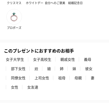
クリスマス
ホワイトデー
自分へのご褒美
結婚記念日
（2,145円）
円）
リラックスグッズ
プロポーズ
リラックスグッズを同梱してお届けします。
このプレゼントにおすすめのお相手
女子大学生
女子高校生
親戚女性
義母
部下女性
姪
娘
姉
妹
彼女
同僚女性
上司女性
祖母
母親
妻
かき氷入浴剤4点セット
かき氷入浴剤4点セット
バスフラワー
（ブルー）（748円）
（イエロー）（748円）
【Thank you】
女性
女友達
円）