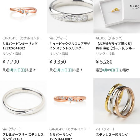
配送用のダンボールを装飾いたします。お相手のご住所に直接お
送りする際に人気のオプションです。お相手に直接手渡しする場
合は、紙袋との併用もおすすめです。
ダンボール装飾（ひま
ダンボール装飾（チュ
ダンボール装
わり）（720円）
ーリップ）（720円）
イトピンク×
ト）（580円）
紙袋
お渡し用の紙袋です。
商品に合わせたサイズをお届けします。