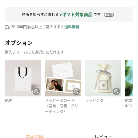
eギフト対象商品
住所を知らずに贈れる
です
（
詳細
）
20,000円
以上ご購入すると
送料無料！
(税込)
オプション
購入フォームにて選択いただけます
紙袋
メッセージカード
ラッピング
結婚祝
（通常・写真・グリ
ギフト
ーティング）
商品説明
レビュー