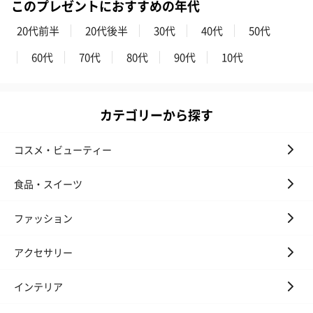
このプレゼントにおすすめの年代
ハンドタオル・ハンカチ
20代前半
20代後半
30代
40代
50代
ハンドタオル・ハンカチを同梱してお届けいたします。ギフトへ
の＋αにおすすめです。
60代
70代
80代
90代
10代
カテゴリーから探す
コスメ・ビューティー
食品・スイーツ
花束ハンドタオル（ピ
花束ハンドタオル（ブ
花束ハンドタ
ンク）（1,760円）
ルー）（1,760円）
ワイト）（1,7
ファッション
アクセサリー
キャンドル・お香
インテリア
キャンドル・お香を同梱してお届けいたします。