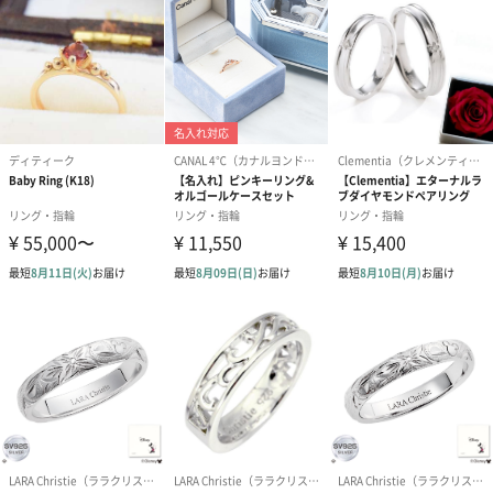
大切な方に贈りたい。
季節を問わずいつでも身につけられるアクセサリーは、女性への
贈り物に人気です。
重ね付けでも単品でも使用できるリングなら、日々のおしゃれが
もっと楽しくなりそう！
大切な方への贈り物にはもちろん、自分へのご褒美ギフトにもお
すすめです。
商品詳細情報
商品本体サイ
ロープ型：11号
ズ
長さ23mm×幅23mm×高さ4mm
3連タイプ：11号