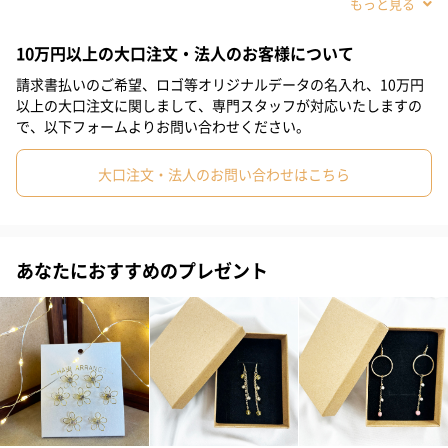
#姪
#娘
#姉
#妹
#彼女
#同僚女性
#上司女性
10万円以上の大口注文・法人のお客様について
#祖母
#母親
#妻
#女性
#女友達
#20代前半
請求書払いのご希望、ロゴ等オリジナルデータの名入れ、10万円
#20代後半
#30代
#40代
#50代
#60代
#70代
以上の大口注文に関しまして、専門スタッフが対応いたしますの
で、以下フォームよりお問い合わせください。
【ナツコ・グレース】のメタルループモチーフリングと3本セット
#80代
#90代
#10代
リングをセットにしてお届けします。
大口注文・法人のお問い合わせはこちら
テクスチャーの異なる組み合わせが絶妙です。
「大切な人にもっとおしゃれを楽しんでほしい。」「自分自身を
もっと輝かせたい。」
あなたにおすすめのプレゼント
そんな想いを持つ方に贈りたいアクセサリーです。
重ね付けで華やかに、単品使いで上品に。
雰囲気が全く違う2つが合わさった、おしゃれの幅がぐんと広がる