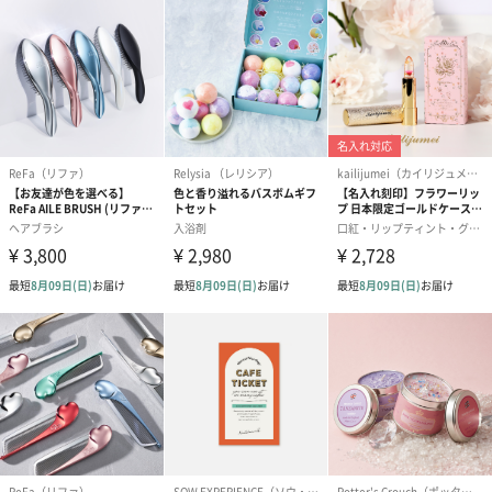
生花
生花のブーケを同梱します。
※9-15時にご注文いただく場合、最短のお届け可能日が通常より
も1日遅くなります。
シーズンブーケ（ひま
ブーケ（ホワイトグリ
ブーケ（ピン
わり）（1,880円）
ーン）（1,650円）
（1,650円）
ドライフラワー・プリザーブドフラワー
自然のお花で作ったドライフラワー・プリザーブドフラワーを同