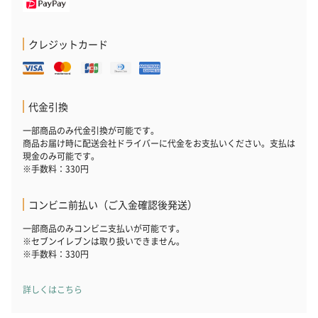
クレジットカード
プレミアムビール イネ
酔鯨 純米吟醸 吟麗
実楽山田錦 
ディット（712円）
（704円）
酒（655円）
代金引換
一部商品のみ代金引換が可能です。
商品お届け時に配送会社ドライバーに代金をお支払いください。支払は
現金のみ可能です。
おつまみ・その他
※手数料：330円
お酒にぴったりのおつまみ・サプリを同梱してお届けいたしま
す。
コンビニ前払い（ご入金確認後発送）
一部商品のみコンビニ支払いが可能です。
※セブンイレブンは取り扱いできません。
※手数料：330円
詳しくはこちら