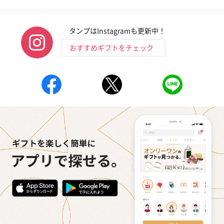
いぶりがっことチーズ
ごろっとうまみ チーズ
しょっつるナッ
のオイル漬（981円）
のオイル漬（塩麹&レモ
円）
タンプはInstagramも更新中！
ン）（981円）
おすすめギフトをチェック