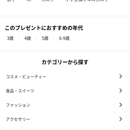
ゼリーバウム カット
麦わらパンダバウム
3層デザート 
（レモン＆紅茶）（432
（バナナ味）（540円）
ェ〜国産フル
円）
り〜 3号（86
このプレゼントにおすすめの年代
スキンケアグッズ
3歳
4歳
5歳
6-9歳
スキンケアグッズを同梱してお届けします。
カテゴリーから探す
コスメ・ビューティー
食品・スイーツ
ハンドクリーム3本セッ
シャワージェル＆ハン
シャワージェ
ファッション
ト【ありがとう】
ドクリーム（ピンクグ
ドクリーム（
（1,100円）
レープフルーツ）
ッシュローズ）（
アクセサリー
（2,145円）
円）