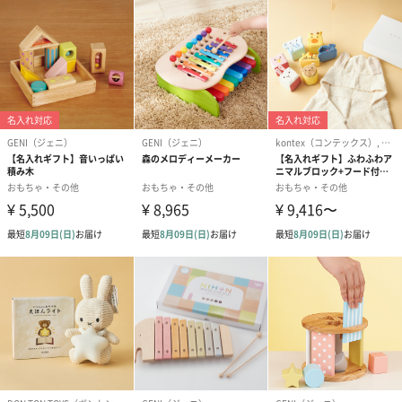
専用ボックスでお届け
専用の直方体化粧箱に入れてお届けいたしますので贈り物にも最
適です。
パッケージサイズ：長さ260mm × 幅85mm × 高さ180mm
大切な方への贈り物に
「つくる」から「つくったもので遊ぶ」楽しさへ。
成長に合わせた遊び方で長くご愛用いただけるのも魅力です。
お子様用にはもちろん、ご友人やご家族への贈り物にもぜひ、い