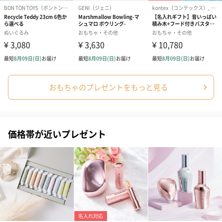
ード（680円）
ード（Thank you）ピ
Birthday ホ
ンク（680円）
刷なし）（11
出産祝いちょい足しギフト
出産祝いギフトへの＋αにおすすめです。お母様にもお子様にも嬉
しいギフトオプションをご用意いたしました。
おもちゃのプレゼントをもっと見る
商品と同梱してお届けいたします。
価格帯が近いプレゼント
絵本&うさぎ（ピンク）
ノンカフェインフルー
葉酸入りデカ
（2,702円）
ツティー（562円）
ヒー（875円）