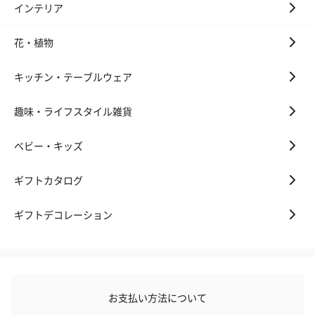
インテリア
リラックスグッズ
花・植物
リラックスグッズを同梱してお届けします。
キッチン・テーブルウェア
趣味・ライフスタイル雑貨
ベビー・キッズ
ギフトカタログ
かき氷入浴剤4点セット
かき氷入浴剤4点セット
バスフラワー
（ブルー）（748円）
（イエロー）（748円）
【Thank you】
ギフトデコレーション
円）
ハンドタオル・ハンカチ
お支払い方法について
ハンドタオル・ハンカチを同梱してお届けいたします。ギフトへ