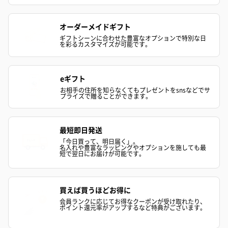
オーダーメイドギフト
ギフトシーンに合わせた豊富なオプションで特別な日
を彩るカスタマイズが可能です。
フラワーテディベア
テディベア（バニラ）
テディベア（
（2,390円）
（1,760円）
ル）（1,760円
eギフト
お相手の住所を知らなくてもプレゼントをsnsなどでサ
プライズで贈ることができます。
紅茶・コーヒー・スイーツ
最短即日発送
紅茶・コーヒー・スイーツを同梱してお届けいたします。ギフト
「今日買って、明日届く」。
名入れや豊富なラッピングやオプションを施しても最
への＋αにおすすめです。
短で翌日にお届けが可能です。
買えば買うほどお得に
会員ランクに応じてお得なクーポンが受け取れたり、
ポイント還元率がアップするなど特典がございます。