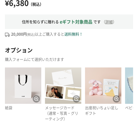
¥6,380
（税込）
eギフト対象商品
住所を知らずに贈れる
です
（
詳細
）
20,000円
以上ご購入すると
送料無料！
(税込)
オプション
購入フォームにて選択いただけます
紙袋
メッセージカード
出産祝いちょい足し
ベビー
（通常・写真・グリ
ギフト
ーティング）