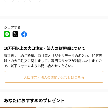
また人形、貨物や標識付きで、組み合わせて遊べば想像の世界が
広がります。
マグ・フォーマーシリーズをお持ちの方なら、組み合わせて「つ
シェアする
くる」から「つくったもので遊ぶ」へと、あそびも発展します。
対象年齢：3歳頃～
10万円以上の大口注文・法人のお客様について
請求書払いのご希望、ロゴ等オリジナルデータの名入れ、10万円
以上の大口注文に関しまして、専門スタッフが対応いたしますの
《お手入れ方法》
で、以下フォームよりお問い合わせください。
大口注文・法人のお問い合わせはこちら
汚れた場合には乾いた布で拭いてください。
水洗いは内部の磁石が錆びつく原因となるため推奨しておりませ
ん。
あなたにおすすめのプレゼント