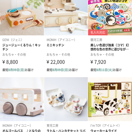
いてからお子様に与えてください。
※パッケージは、小さなお子様の手の届かない所に保
管し、必要に応じてご参照ください。
※水や火の中に入れないでください。
※食器洗浄機や洗濯機など、水を使用する電化製品に
入れないでください。
※この製品は小さな磁石を内蔵しています。誤飲する
危険性がありますので、
お子様が口の中に入れないようご注意ください。
※製品から磁石が外れた場合には、必ず回収し破棄し
てください。
※使用期間中に磁石が黒ずんだり、磁石の塗装がはが
れてしまった場合には直ちに
破棄してください。
※アルコールやシンナーを含む薬品および洗剤を使っ
て拭かないでください。
※湿度の高い場所で保管しないでください。
※高温や低温、および直射日光のあたる場所で保管し
ないでください。
※安全のため、改造・破壊・分解されたパーツを使用
しないでください。
けがをする恐れがあります。
※幼稚園、各種施設、学校など大人数で使用する場合
には、磁石の状態を定期的に確認してください。
※屋外で使用しないでください。
※高所から落とさないでください。また無理な力を加