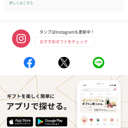
詳しくはこちら
フラッグカプセル：イ
フラッグカプセル：イ
ショートイン
タンプはInstagramも更新中！
ンセンススティック
ンセンススティック
（GRAPE AND
おすすめギフトをチェック
（END）（880円）
（St.OSMANTHUS）
（880円）
（880円）
おつまみ・その他
お酒にぴったりのおつまみ・サプリを同梱してお届けいたしま
す。