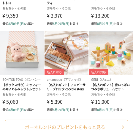
えないでください。
※製品の上に乗ったり、踏みつけたりしないでくださ
い。
※他の人や物に向かって投げないでください。
※思わぬ事故につながる恐れがあるため、保護者の目
の届くところでご使用ください。
※水や砂などの異物がパーツの内部に入ると、壊れる
恐れがあります。清潔な場所で
ご使用ください。
※製品を切断や分解、熱を加えるなどしないでくださ
い。
※火気から離れた場所でご使用ください。
※汚れた場合には乾いた布で拭いてください。
※電子レンジや電気オーブンなど、熱を発する電化製
品の中に入れないでください。
※この製品は磁石を内蔵しています。テレビや時計、
コンピューター、携帯電話、USB、ハードディスクド
ライブなど磁気に影響を受けやすいものから離れた場
所で使用してください。
故障を引き起こす恐れがあります。
※品質向上のため、お買い上げの時期により異なる色
や形のパーツを含む場合がございます。
※色やセット内容は店頭展示品と異なる場合がござい
ます。
※開封時にプラスチック特有の匂いが感じられる場合
ボーネルンドのプレゼントをもっと見る
がありますが、国際基準の安全検査を
実施している製品ですので品質上問題はございませ