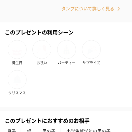
タンプについて詳しく見る
アールグレイ（HAPPY
アールグレイティー
フルーツティー
BIRTHDAY TO YOU）
（660円）
円）
（660円）
このプレゼントの利用シーン
スイーツ
誕生日
お祝い
パーティー
サプライズ
スイーツを同梱してお届けいたします。ギフトへの＋αにおすすめ
です。
クリスマス
このプレゼントにおすすめのお相手
息子
甥
男の子
小学生低学年の男の子