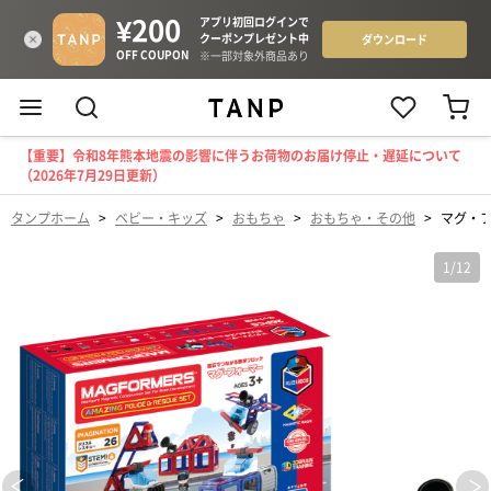
【重要】令和8年熊本地震の影響に伴うお荷物のお届け停止・遅延について
（2026年7月29日更新）
タンプホーム
>
ベビー・キッズ
>
おもちゃ
>
おもちゃ・その他
>
マグ・フ
1
/
12