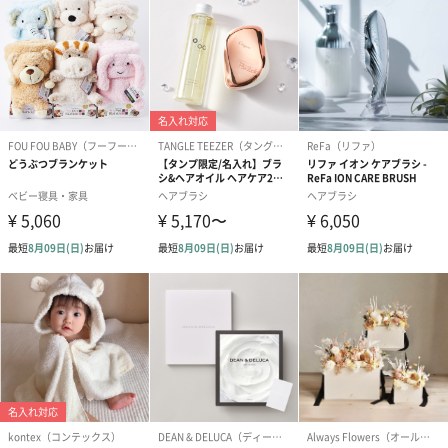
生花のブーケを同梱します。
※9-15時にご注文いただく場合、最短のお届け可能日が通常より
も1日遅くなります。
シーズンブーケ（ひま
ブーケ（ホワイトグリ
ブーケ（ピン
わり）（1,880円）
ーン）（1,650円）
（1,650円）
ドライフラワー・プリザーブドフラワー
自然のお花で作ったドライフラワー・プリザーブドフラワーを同
梱します。
一部花材が写真と異なる場合がございます。予めご了承くださ