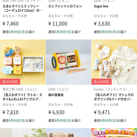
商品詳細情報
商品本体サイ
長さ260mm・幅85mm・高さ180mm
ズ
商品本体重量
700g
パッケージ内
説明書
同梱物
パッケージ外
直方体化粧箱
装
パッケージサ
長さ260mm・幅85mm・高さ180mm
イズ
全体重量
700g
製造国
中国
素材
ABS、TPE、磁石
注意事項
【保護者の方は使用前に必ずお読みください】
※梱包材は玩具ではありません。使用前に必ず取り除