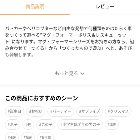
商品説明
レビュー
パトカーやヘリコプターなど自由な発想で何種類ものはたらく車
をつくって遊べる”マグ・フォーマー ポリス＆レスキューセッ
ト”になります。マグ・フォーマーシリーズをお持ちの方なら、組
み合わせて「つくる」から「つくったもので遊ぶ」へと、あそび
も発展します。
様々な遊び方で楽しめる
もっと見る
■マグ・フォーマー ポリス＆レスキューセット 26ピース
この商品におすすめのシーン
パトカーやヘリコプターなど自由な発想で何種類ものはたらく車
をつくって遊べるセットになります。
#誕生日
#お祝い
#パーティー
#サプライズ
#クリスマス
#息子
#甥
#男の子
#小学生低学年の男の子
#3歳
乗り物のモチーフに合わせたピースの色なので、よりリアルでス
タイリッシュな作品をつくることができます。
#4歳
#5歳
#6-9歳