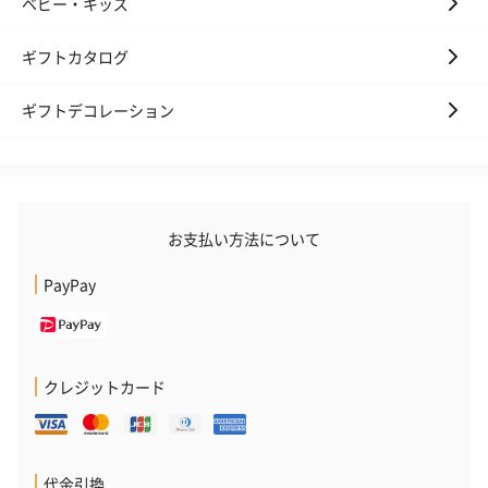
ベビー・キッズ
ギフトカタログ
おつまみ・その他
お酒にぴったりのおつまみ・サプリを同梱してお届けいたしま
ギフトデコレーション
す。
お支払い方法について
PayPay
いぶりがっことチーズ
ごろっとうまみ チーズ
しょっつるナッ
のオイル漬（981円）
のオイル漬（塩麹&レモ
円）
ン）（981円）
クレジットカード
代金引換