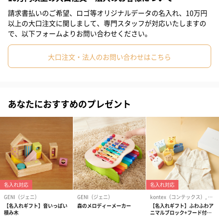
対象年齢：2歳頃～
請求書払いのご希望、ロゴ等オリジナルデータの名入れ、10万円
以上の大口注文に関しまして、専門スタッフが対応いたしますの
で、以下フォームよりお問い合わせください。
《お手入れ方法》
大口注文・法人のお問い合わせはこちら
カビなどの発生の原因になる可能性があるため、お水で洗うこと
は避けてください。
あなたにおすすめのプレゼント
固く絞ったタオルで拭くか、アルコールの含まれていないウェッ
トティッシュで拭き、よく乾燥させてください。
大切な方への贈り物に
子どもの発達に欠かせない指遊びをかわいい絵柄のパズルで楽し
く遊びませんか。
様々な種類の絵柄が描かれているおしゃべりの練習もできるのも