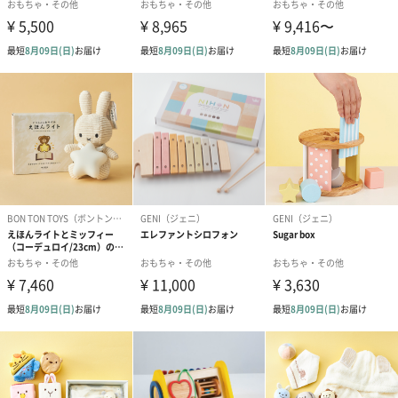
魅力的です。
お子様用にはもちろん、ご友人やご家族への贈り物にもぜひ、い
かがでしょうか。
商品詳細情報
商品本体サイ
長さ295mm・幅17mm・高さ210mm
ズ
商品本体重量
370g
パッケージ外
熱収縮フィルム（シュリンクフィルム）
装
パッケージサ
長さ295mm・幅17mm・高さ210mm
イズ
全体重量
370g
製造国
中国