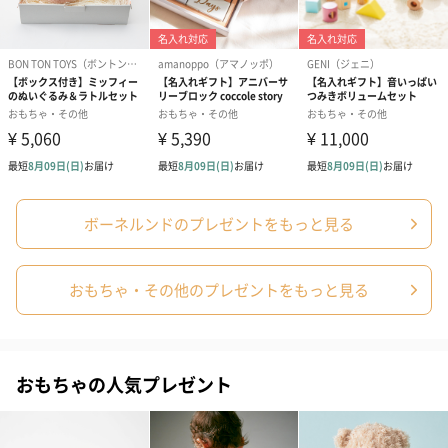
ラッピング
ギフトラッピングを施してお届けします。
ボーネルンドのプレゼントをもっと見る
コットン巾着 【誕生
コットン巾着 【誕生
コットン巾着 
日】（グレー）L（600
日】（スモーキーピン
とう】 L（60
円）
ク）L（600円）
おもちゃ・その他のプレゼントをもっと見る
出産祝いちょい足しギフト
おもちゃの人気プレゼント
出産祝いギフトへの＋αにおすすめです。お母様にもお子様にも嬉
しいギフトオプションをご用意いたしました。
商品と同梱してお届けいたします。