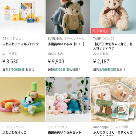
絵本&うさぎ（ピンク）
ノンカフェインフルー
葉酸入りデカ
（2,702円）
ツティー（562円）
ヒー（875円）
ベビーグッズ
出産祝いギフトへの＋αにおすすめです。新生児〜1歳ごろまでの
赤ちゃん向けのアイテムをご用意しました。
商品と同梱してお届けいたします。