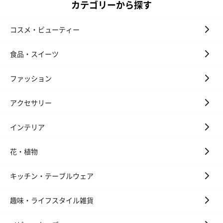
カテゴリーから探す
花束ハンドタオル（ピ
花束ハンドタオル（ブ
花束ハンドタ
ンク）（1,760円）
ルー）（1,760円）
ワイト）（1,7
コスメ・ビューティー
食品・スイーツ
キャンドル・お香
ファッション
キャンドル・お香を同梱してお届けいたします。
アクセサリー
インテリア
花・植物
キッチン・テーブルウェア
フラッグカプセル：イ
フラッグカプセル：イ
ショートイン
ンセンススティック
ンセンススティック
（GRAPE AND
（END）（880円）
（St.OSMANTHUS）
（880円）
趣味・ライフスタイル雑貨
（880円）