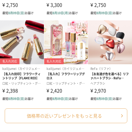
紅茶・コーヒー・スイーツ
紅茶・コーヒー・スイーツを同梱してお届けいたします。ギフト
への＋αにおすすめです。
アールグレイ（HAPPY
アールグレイティー
フルーツティー
BIRTHDAY TO YOU）
（660円）
円）
（660円）
価格帯の近いプレゼントをもっと見る