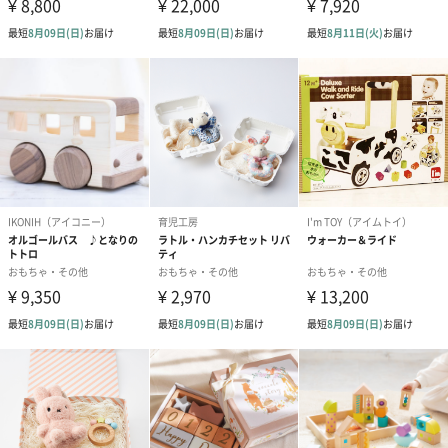
メッセージカード（通常・写真・グリーティング）
誕生日や結婚祝い・出産祝いなど、様々なシーンのメッセージカ
ードを同梱します。
メッセージカードや封筒のデザインは一部変更する場合がありま
す。
写真付きメッセージカ
写真付きメッセージカ
【誕生日】Hap
ード（680円）
ード（Thank you）ピ
Birthday ホ
ンク（680円）
刷なし）（11