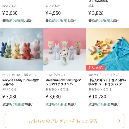
スタイ（ブルー）
ソックス（ピンク）
ソックス（ブ
（2,310円）
（1,650円）
（1,650円）
生花
生花のブーケを同梱します。
※9-15時にご注文いただく場合、最短のお届け可能日が通常より
も1日遅くなります。
おもちゃのプレゼントをもっと見る