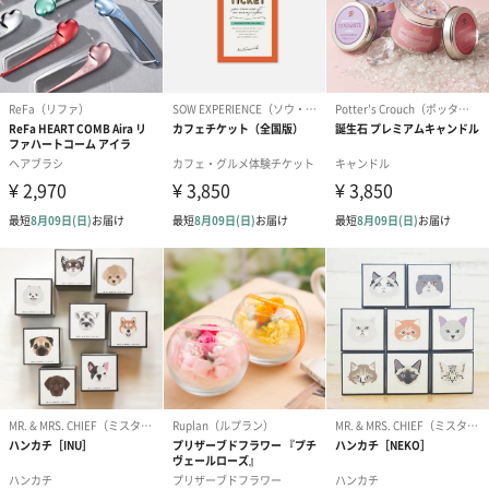
プリザーブドフラワー
プリザーブドフラワー
アミュレット 
ブーケ（ピンク）
ブーケ（ブルー）
ク）（1,500円
（2,580円）
（2,580円）
ぬいぐるみ
愛らしいぬいぐるみを同梱してお届けします。
誕生日・記念日・出産祝いなどのシーンにおすすめです。
フラワーテディベア
テディベア（バニラ）
テディベア（
（2,390円）
（1,760円）
ル）（1,760円