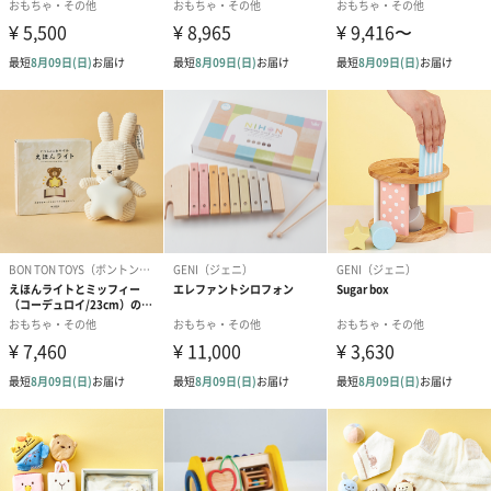
生まれてからの24ヶ月間は、一生の中でもっとも大きな成長を遂
げる大切なとき。
赤ちゃんの月齢、その時期の特徴的な行動をもとに発達段階にあ
ったぴったりの機能を持たせることで、おもちゃ選びで悩む親子
に寄り添うようにあそびのヒントを与えてくれます。
赤ちゃんとパパママへ。おめでとうを伝える贈り物。
ご出産祝いに、赤ちゃんとパパママに寄り添ったおもちゃを贈り
ませんか？
どんなおもちゃが楽しめるのか、今ベストなおもちゃはどんなも
のか、悩むママとパパはたくさんいます。
そんな悩みを解決してくれるこちらのセットは、赤ちゃんだけで