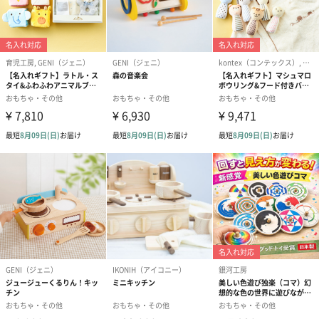
商品詳細情報
商品サイズ
長さ360mm×幅130mm×高さ300mm
(パッケージ
込み)
商品重量(パ
1200g
ッケージ込
み)
パッケージ内
説明書
同梱物
外装
直方体化粧箱
製造国
中国
素材
ABS、EVA
商品オプション情報