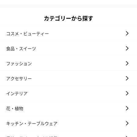
リラックスグッズ
カテゴリーから探す
リラックスグッズを同梱してお届けします。
コスメ・ビューティー
食品・スイーツ
ファッション
アクセサリー
かき氷入浴剤4点セット
かき氷入浴剤4点セット
バスフラワー
（ブルー）（748円）
（イエロー）（748円）
【Thank you】
インテリア
円）
花・植物
キッチン・テーブルウェア
ハンドタオル・ハンカチ
ハンドタオル・ハンカチを同梱してお届けいたします。ギフトへ