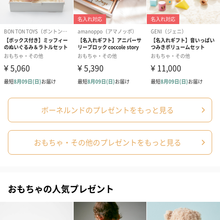
写真付きメッセージカ
写真付きメッセージカ
【誕生日】Hap
ード（680円）
ード（Thank you）ピ
Birthday ホ
ボーネルンドのプレゼントをもっと見る
ンク（680円）
刷なし）（11
おもちゃ・その他のプレゼントをもっと見る
包装紙
包装紙でラッピングを施してお届けいたします。
おもちゃの人気プレゼント