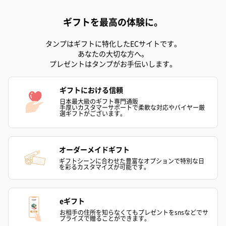
ギフトを最高の体験に。
タンプはギフトに特化したECサイトです。
あなたの大切な方へ。
フラワーテディベア
テディベア（バニラ）
テディベア（
プレゼントはタンプがお手伝いします。
（2,390円）
（1,760円）
ル）（1,760円
ギフトにおける信頼
日本最大級のギフト専門通販
手厚いカスタマーサポートで柔軟な対応やバイヤー厳
選ギフトがございます。
紅茶・コーヒー・スイーツ
紅茶・コーヒー・スイーツを同梱してお届けいたします。ギフト
への＋αにおすすめです。
オーダーメイドギフト
ギフトシーンに合わせた豊富なオプションで特別な日
を彩るカスタマイズが可能です。
eギフト
お相手の住所を知らなくてもプレゼントをsnsなどでサ
プライズで贈ることができます。