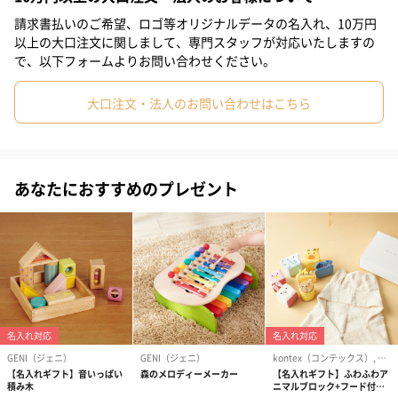
請求書払いのご希望、ロゴ等オリジナルデータの名入れ、10万円
以上の大口注文に関しまして、専門スタッフが対応いたしますの
お手入れ方法
で、以下フォームよりお問い合わせください。
※汚れた場合は固く絞ったタオルで拭き、よく乾燥させてくださ
大口注文・法人のお問い合わせはこちら
い。
※煮沸消毒、液体消毒は材質の変質の原因になりますので避けて
ください。
※ウェットティッシュやおしりふきなどのご使用はお控えくださ
あなたにおすすめのプレゼント
い。
【アンビ・トーイ（ガルト社）】
1968年にオランダで設立された【アンビ・トーイ】は、時代や国
境を越えて赤ちゃんに使ってほしいモダンデザインの傑作ベビー
遊具ブランドです。