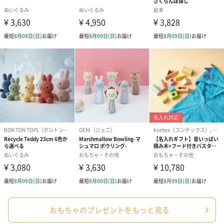
結婚祝い（結婚御祝）
出産祝い（御出産祝）
金銀結び切り(
（110円）
（110円）
い用)（寿）（1
出産祝いちょい足しギフト
出産祝いギフトへの＋αにおすすめです。お母様にもお子様にも嬉
しいギフトオプションをご用意いたしました。
商品と同梱してお届けいたします。
絵本&うさぎ（ピンク）
ノンカフェインフルー
葉酸入りデカ
（2,702円）
ツティー（562円）
ヒー（875円）
おもちゃのプレゼントをもっと見る