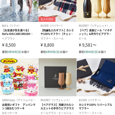
生花のブーケを同梱します。
※9-15時にご注文いただく場合、最短のお届け可能日が通常より
も1日遅くなります。
シーズンブーケ（ひま
ブーケ（ホワイトグリ
ブーケ（ピン
わり）（1,880円）
ーン）（1,650円）
（1,650円）
ドライフラワー・プリザーブドフラワー
自然のお花で作ったドライフラワー・プリザーブドフラワーを同
梱します。
一部花材が写真と異なる場合がございます。予めご了承くださ