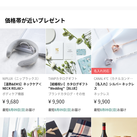
ベビーグッズ
出産祝いギフトへの＋αにおすすめです。新生児〜1歳ごろまでの
価格帯が近いプレゼント
赤ちゃん向けのアイテムをご用意しました。
商品と同梱してお届けいたします。
スタイ（ブルー）
ソックス（ピンク）
ソックス（ブ
（2,310円）
（1,650円）
（1,650円）
生花