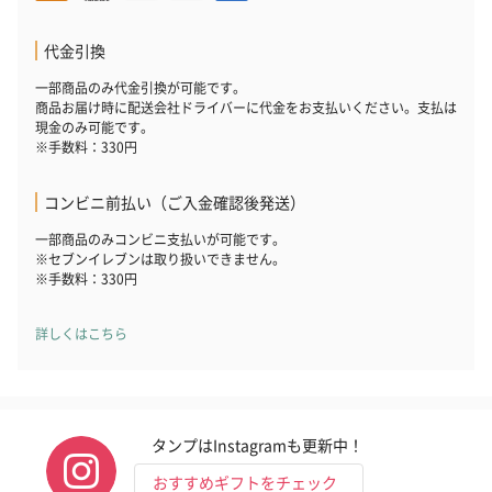
代金引換
一部商品のみ代金引換が可能です。
商品お届け時に配送会社ドライバーに代金をお支払いください。支払は
フラッグカプセル：イ
フラッグカプセル：イ
ショートイン
現金のみ可能です。
ンセンススティック
ンセンススティック
（GRAPE AND
※手数料：330円
（END）（880円）
（St.OSMANTHUS）
（880円）
（880円）
コンビニ前払い（ご入金確認後発送）
一部商品のみコンビニ支払いが可能です。
※セブンイレブンは取り扱いできません。
※手数料：330円
おつまみ・その他
お酒にぴったりのおつまみ・サプリを同梱してお届けいたしま
詳しくはこちら
す。
タンプはInstagramも更新中！
おすすめギフトをチェック