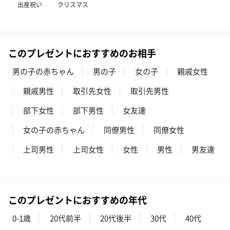
ゼリーバウム カット
麦わらパンダバウム
3層デザート 
出産祝い
クリスマス
（レモン＆紅茶）（432
（バナナ味）（540円）
ェ〜国産フル
円）
り〜 3号（86
このプレゼントにおすすめのお相手
スキンケアグッズ
男の子の赤ちゃん
男の子
女の子
親戚女性
スキンケアグッズを同梱してお届けします。
親戚男性
取引先女性
取引先男性
部下女性
部下男性
女友達
女の子の赤ちゃん
同僚男性
同僚女性
上司男性
上司女性
女性
男性
男友達
ハンドクリーム3本セッ
シャワージェル＆ハン
シャワージェ
ト【ありがとう】
ドクリーム（ピンクグ
ドクリーム（
このプレゼントにおすすめの年代
（1,100円）
レープフルーツ）
ッシュローズ）（
（2,145円）
円）
0-1歳
20代前半
20代後半
30代
40代