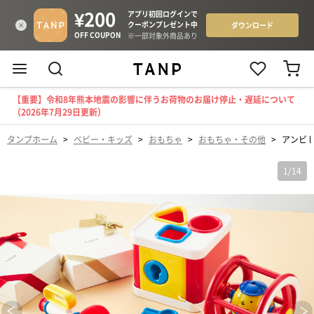
【重要】令和8年熊本地震の影響に伴うお荷物のお届け停止・遅延について
（2026年7月29日更新）
タンプホーム
>
ベビー・キッズ
>
おもちゃ
>
おもちゃ・その他
>
アンビト
1
/
14