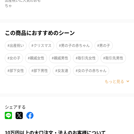
出産祝いに人気のおも
ちゃ
この商品におすすめのシーン
#出産祝い
#クリスマス
#男の子の赤ちゃん
#男の子
#女の子
#親戚女性
#親戚男性
#取引先女性
#取引先男性
1950年代から新米ママたちの遊具選びの悩みを解決してきた、赤
#部下女性
#部下男性
#女友達
#女の子の赤ちゃん
ちゃんの発達ニーズに即した遊具づくりを続けている【アンビ・
#同僚男性
#同僚女性
#上司男性
#上司女性
#女性
トーイ】。
生後3ヶ月～1歳半までの成長に合わせて赤ちゃんが楽しめる遊具
#男性
#男友達
#0-1歳
#20代前半
#20代後半
#30代
が機能別に揃ったセットは、性別・タイミング・好みなどを超越
シェアする
してどんな赤ちゃんにも喜ばれます。
#40代
対象年齢：3か月頃～
10万円以上の大口注文・法人のお客様について