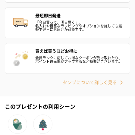
アールグレイ（HAPPY
アールグレイティー
フルーツティー
最短即日発送
BIRTHDAY TO YOU）
（660円）
円）
「今日買って、明日届く」。
（660円）
名入れや豊富なラッピングやオプションを施しても最
短で翌日にお届けが可能です。
買えば買うほどお得に
会員ランクに応じてお得なクーポンが受け取れたり、
ポイント還元率がアップするなど特典がございます。
スイーツ
スイーツを同梱してお届けいたします。ギフトへの＋αにおすすめ
です。
タンプについて詳しく見る
このプレゼントの利用シーン