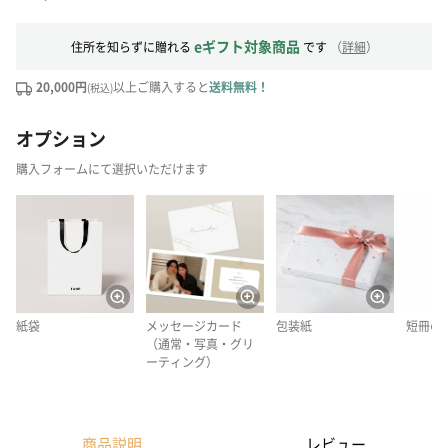
eギフト対象商品
住所を知らずに贈れる
です
（
詳細
）
20,000円
以上ご購入すると
送料無料！
(税込)
オプション
購入フォームにて選択いただけます
紙袋
メッセージカード
包装紙
短冊の
（通常・写真・グリ
ーティング）
商品説明
レビュー