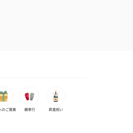
へのご褒美
親孝行
昇進祝い