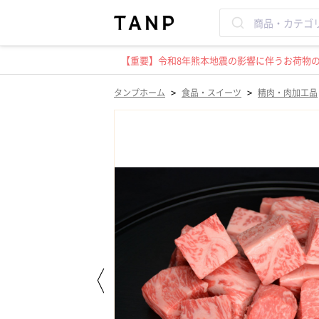
【重要】令和8年熊本地震の影響に伴うお荷物のお
>
>
タンプホーム
食品・スイーツ
精肉・肉加工品