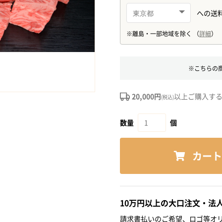
※こちらの
20,000円
以上ご購入す
(税込)
数量
個
カート
10万円以上の大口注文・法
請求書払いのご希望、ロゴ等オリ