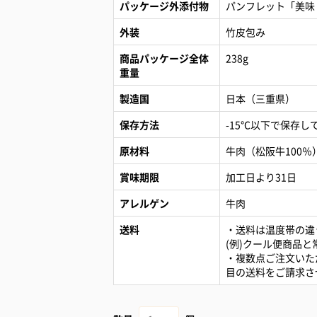
パッケージ外添付物
パンフレット「美味
外装
竹皮包み
商品パッケージ全体
238g
重量
製造国
日本（三重県）
保存方法
-15℃以下で保存し
原材料
牛肉（松阪牛100％
賞味期限
加工日より31日
アレルゲン
牛肉
送料
・送料は温度帯の違
(例)クール便商品
・複数点ご注文いた
目の送料をご請求さ