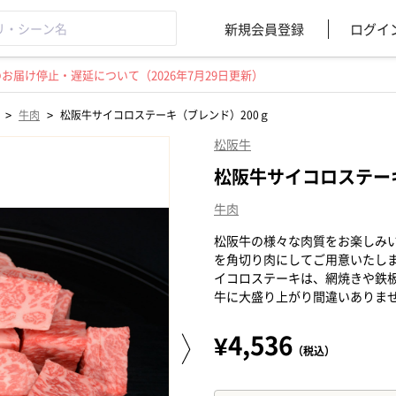
新規会員登録
ログイ
届け停止・遅延について（2026年7月29日更新）
>
>
牛肉
松阪牛サイコロステーキ（ブレンド）200ｇ
松阪牛
松阪牛サイコロステー
牛肉
松阪牛の様々な肉質をお楽しみ
を角切り肉にしてご用意いたし
イコロステーキは、網焼きや鉄
牛に大盛り上がり間違いありま
¥4,536
（税込）