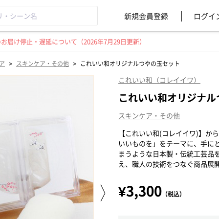
新規会員登録
ログイ
届け停止・遅延について（2026年7月29日更新）
>
>
ア
スキンケア・その他
これいい和オリジナルつやの玉セット
これいい和（コレイイワ）
これいい和オリジナル
スキンケア・その他
【これいい和(コレイイワ)】か
いいものを」をテーマに、手に
まうような日本製・伝統工芸品を
え、職人の技術をつなぐ商品展
¥3,300
（税込）