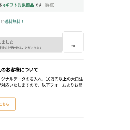
eギフト対象商品
る
です
（
詳細
）
ると
送料無料！
しました
荷通知を受け取ることができます
人のお客様について
ジナルデータの名入れ、10万円以上の大口注
が対応いたしますので、以下フォームよりお問
こちら