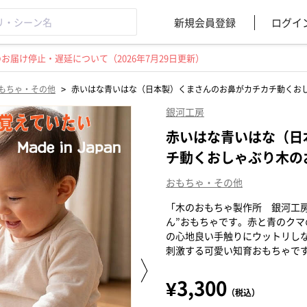
新規会員登録
ログイ
届け停止・遅延について（2026年7月29日更新）
>
もちゃ・その他
赤いはな青いはな（日本製）くまさんのお鼻がカチカチ動くお
銀河工房
赤いはな青いはな（日
チ動くおしゃぶり木の
おもちゃ・その他
「木のおもちゃ製作所 銀河工
ん”おもちゃです。赤と青のク
の心地良い手触りにウットリし
刺激する可愛い知育おもちゃで
¥3,300
（税込）