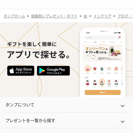
タンプホーム
>
結婚祝いプレゼント・ギフト
>
姪
>
インテリア
>
アロマ・
タンプについて
プレゼントを一覧から探す