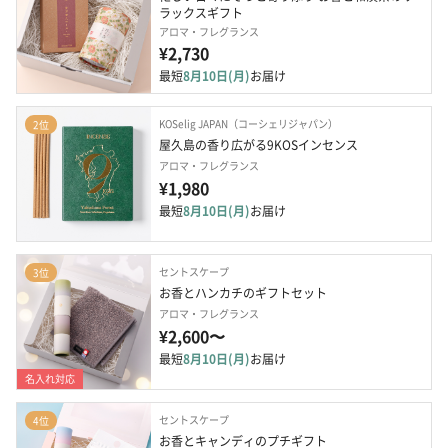
ラックスギフト
アロマ・フレグランス
¥2,730
最短
8月10日(月)
お届け
KOSelig JAPAN（コーシェリジャパン）
2位
屋久島の香り広がる9KOSインセンス
アロマ・フレグランス
¥1,980
最短
8月10日(月)
お届け
セントスケープ
3位
お香とハンカチのギフトセット
アロマ・フレグランス
¥2,600〜
最短
8月10日(月)
お届け
名入れ対応
セントスケープ
4位
お香とキャンディのプチギフト