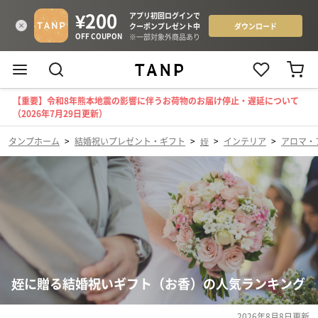
【重要】令和8年熊本地震の影響に伴うお荷物のお届け停止・遅延について
（2026年7月29日更新）
タンプホーム
>
結婚祝いプレゼント・ギフト
>
姪
>
インテリア
>
アロマ・
姪に贈る結婚祝いギフト（お香）の人気ランキング
2026年8月8日
更新