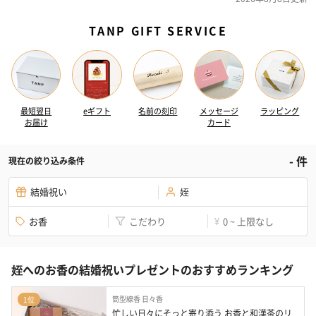
TANP GIFT SERVICE
最短翌日
eギフト
名前の刻印
メッセージ
ラッピング
お届け
カード
-
件
現在の絞り込み条件
結婚祝い
姪
お香
こだわり
0 ~ 上限なし
¥
姪へのお香の結婚祝いプレゼントのおすすめランキング
筒型線香 日々香
1位
忙しい日々にそっと寄り添う お香と和漢茶のリ