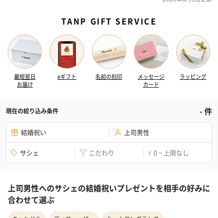
TANP GIFT SERVICE
最短翌日
eギフト
名前の刻印
メッセージ
ラッピング
お届け
カード
-
件
現在の絞り込み条件
結婚祝い
上司男性
サシェ
こだわり
0 ~ 上限なし
¥
上司男性へのサシェの結婚祝いプレゼントを相手の好みに
合わせて選ぶ