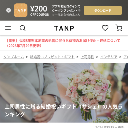
【重要】令和8年熊本地震の影響に伴うお荷物のお届け停止・遅延について
（2026年7月29日更新）
タンプホーム
>
結婚祝いプレゼント・ギフト
>
上司男性
>
インテリア
>
ア
上司男性に贈る結婚祝いギフト（サシェ）の人気ラ
ンキング
2026年8月5日
更新