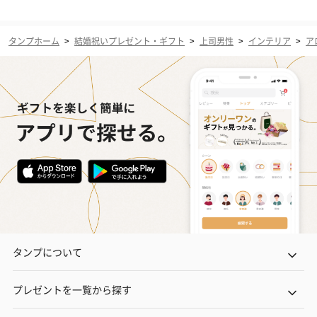
タンプホーム
>
結婚祝いプレゼント・ギフト
>
上司男性
>
インテリア
>
ア
タンプについて
プレゼントを一覧から探す