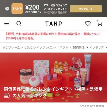
【重要】令和8年熊本地震の影響に伴うお荷物のお届け停止・遅延について
（2026年7月29日更新）
タンプホーム
>
バレンタインプレゼント・ギフト
>
同僚男性
>
インテリア
同僚男性に贈るバレンタインギフト（掃除・洗濯用
品）の人気ランキング
2026年8月9日
更新