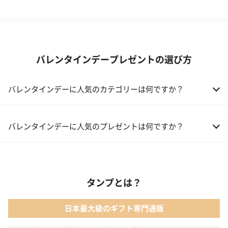
バレンタインデープレゼントの選び方
バレンタインデーに人気のカテゴリーは何ですか？
01 洋菓子・スイーツ
バレンタインデーに人気のプレゼントは何ですか？
02 メイクアップ
01 キューブラスク5個入 カラン
03 アルコール
タンプとは？
02 【名入れギフト】フラワーティントリップ［日本限定ピンクゴ
ールドパッケージ］
04 ファッション小物
日本最大級のギフト専門通販
03 ショコラフレナチュール
05 入浴剤・バスケア