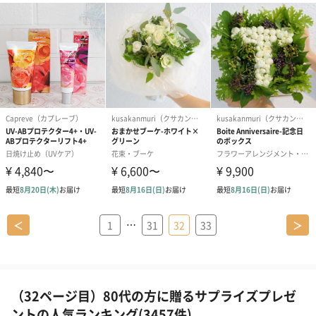
…
＜
1
31
32
33
＞
（32ページ目）80代の方に贈るサプライズプレゼ
ントの人気ランキング(3457件)