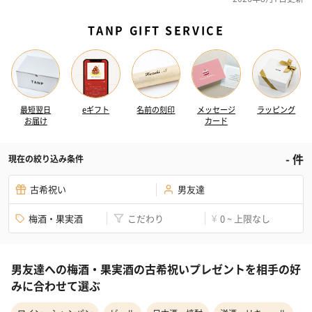
TANP GIFT SERVICE
最短翌日
eギフト
名前の刻印
メッセージ
ラッピング
お届け
カード
-
件
現在の絞り込み条件
古希祝い
男友達
梅酒・果実酒
こだわり
0 ~ 上限なし
¥
男友達への梅酒・果実酒の古希祝いプレゼントを相手の好
みに合わせて選ぶ