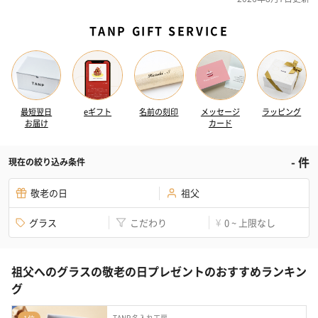
TANP GIFT SERVICE
最短翌日
eギフト
名前の刻印
メッセージ
ラッピング
お届け
カード
-
件
現在の絞り込み条件
敬老の日
祖父
グラス
こだわり
0 ~ 上限なし
¥
祖父へのグラスの敬老の日プレゼントのおすすめランキン
グ
TANP 名入れ工房