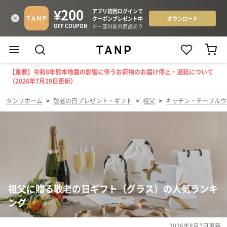
【重要】令和8年熊本地震の影響に伴うお荷物のお届け停止・遅延について
（2026年7月29日更新）
タンプホーム
>
敬老の日プレゼント・ギフト
>
祖父
>
キッチン・テーブルウ
祖父に贈る敬老の日ギフト（グラス）の人気ランキ
ング
2026年8月7日
更新