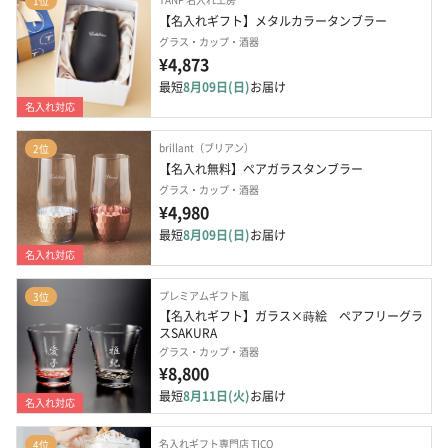
1位
【名入れギフト】メタルカラータンブラー
グラス・カップ・酒器
¥4,873
最短
8月09日(日)
お届け
名入れ対応
brillant（ブリアン）
2位
【名入れ無料】ペアガラスタンブラー
グラス・カップ・酒器
¥4,980
最短
8月09日(日)
お届け
名入れ対応
プレミアムギフト嵐
3位
【名入れギフト】ガラス×蒔絵　ペアフリーグラ
スSAKURA 
グラス・カップ・酒器
¥8,800
最短
8月11日(火)
お届け
名入れ対応
名入れギフト専門店 TICO
4位