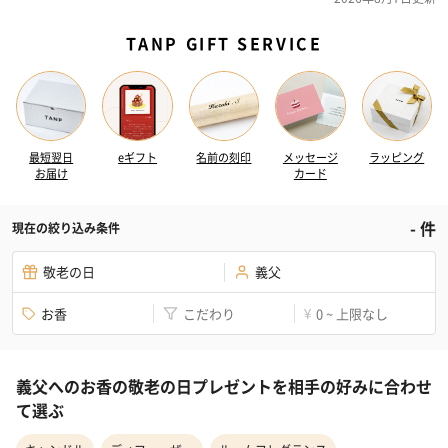
TANP GIFT SERVICE
最短翌日
eギフト
名前の刻印
メッセージ
ラッピング
お届け
カード
-
件
現在の絞り込み条件
敬老の日
義父
お香
こだわり
0 ~ 上限なし
¥
義父へのお香の敬老の日プレゼントを相手の好みに合わせ
て選ぶ