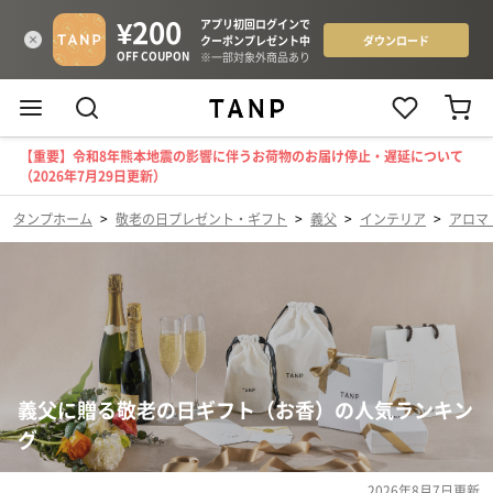
【重要】令和8年熊本地震の影響に伴うお荷物のお届け停止・遅延について
（2026年7月29日更新）
タンプホーム
>
敬老の日プレゼント・ギフト
>
義父
>
インテリア
>
アロマ
義父に贈る敬老の日ギフト（お香）の人気ランキン
グ
2026年8月7日
更新