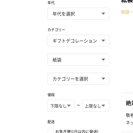
年代
紙袋
カテゴリー
値段
絶
~
敬
配送
ネ
お急ぎ便(1日以内に発送)