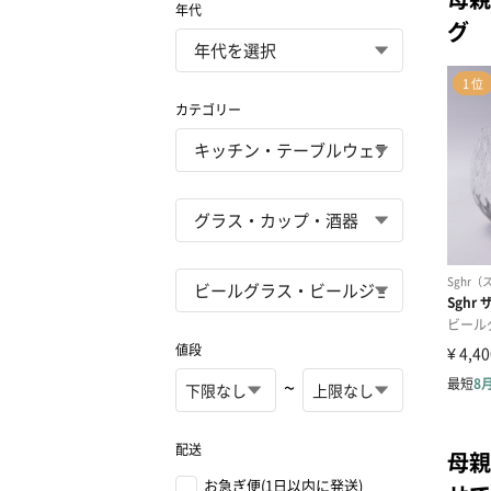
年代
グ
カテゴリー
値段
~
配送
母親
お急ぎ便(1日以内に発送)