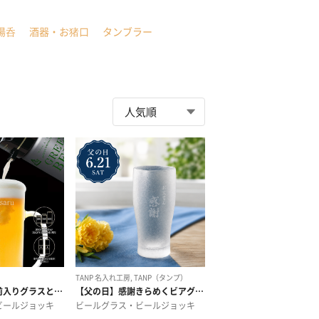
湯呑
酒器・お猪口
タンブラー