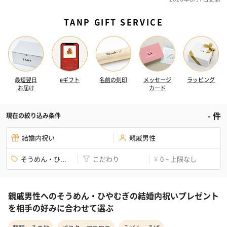
TANP GIFT SERVICE
最短翌日
eギフト
名前の刻印
メッセージ
ラッピング
お届け
カード
-
件
現在の絞り込み条件
結婚内祝い
親戚男性
そうめん・ひ...
こだわり
0 ~ 上限なし
¥
親戚男性へのそうめん・ひやむぎの結婚内祝いプレゼント
を相手の好みに合わせて選ぶ