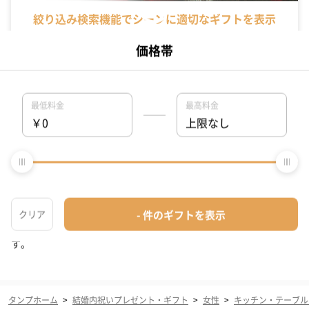
絞り込み検索機能でシーンに適切なギフトを表示
tanpではシーンに合わせた独自の絞り込み検索機能がついています。
最適なギフトが見つかるwebサイトならではのサービスで探しやすさ満
点！シーンだけでなく、年代や関係性からも絞り込めるので、その人に
合わせた最適なギフトを提案します。
（7ページ目）女性に贈る結婚内祝いギフト（キッ
チン・テーブルウェア）の人気ランキング(707件)
結婚内祝いに女性に贈るキッチン・テーブルウェアのプレゼント
一覧(707件)です。【TANP（タンプ）】は大切な日にぴったりな
「ギフト」に出会えるネット通販サイトです。こだわりの商品を
こだわりのラッピングで、最短で即日発送にてご対応いたしま
す。
タンプホーム
>
結婚内祝いプレゼント・ギフト
>
女性
>
キッチン・テーブル