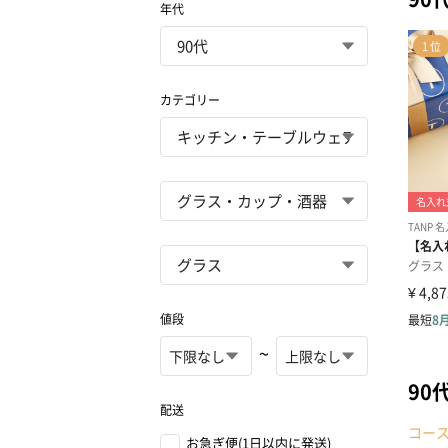
年代
カテゴリー
値段
~
90
配送
コー
お急ぎ便(1日以内に発送)