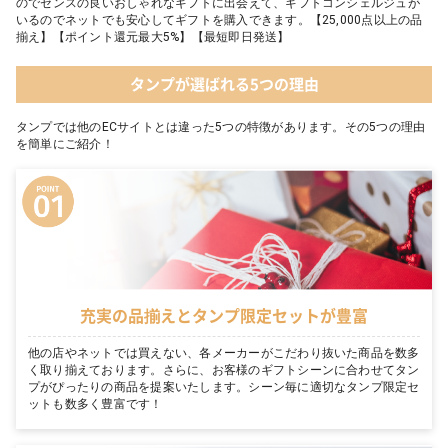
のでセンスの良いおしゃれなギフトに出会えて、ギフトコンシェルジュが
いるのでネットでも安心してギフトを購入できます。【25,000点以上の品
揃え】【ポイント還元最大5%】【最短即日発送】
タンプが選ばれる5つの理由
タンプでは他のECサイトとは違った5つの特徴があります。その5つの理由
を簡単にご紹介！
充実の品揃えとタンプ限定セットが豊富
他の店やネットでは買えない、各メーカーがこだわり抜いた商品を数多
く取り揃えております。さらに、お客様のギフトシーンに合わせてタン
プがぴったりの商品を提案いたします。シーン毎に適切なタンプ限定セ
ットも数多く豊富です！