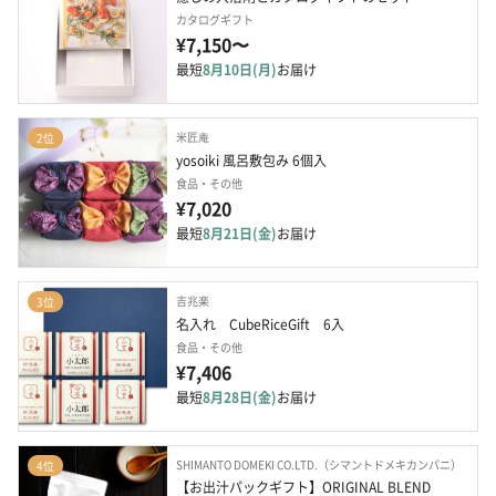
カタログギフト
¥7,150〜
最短
8月10日(月)
お届け
米匠庵
2位
yosoiki 風呂敷包み 6個入
食品・その他
¥7,020
最短
8月21日(金)
お届け
吉兆楽
3位
名入れ　CubeRiceGift　6入
食品・その他
¥7,406
最短
8月28日(金)
お届け
SHIMANTO DOMEKI CO.LTD.（シマントドメキカンパニ）
4位
【お出汁パックギフト】ORIGINAL BLEND 