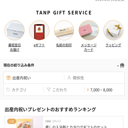
TANP GIFT SERVICE
最短翌日
eギフト
名前の刻印
メッセージ
ラッピング
お届け
カード
-
件
現在の絞り込み条件
出産内祝い
関係性
カテゴリ
こだわり
7,000 ~ 8,000
¥
出産内祝いプレゼントのおすすめランキング
HAA（ハー）
1位
癒しの入浴剤とカタログギフトのセット