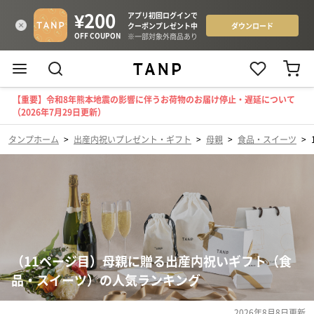
【重要】令和8年熊本地震の影響に伴うお荷物のお届け停止・遅延について
（2026年7月29日更新）
タンプホーム
>
出産内祝いプレゼント・ギフト
>
母親
>
食品・スイーツ
>
（11ページ目）母親に贈る出産内祝いギフト（食
品・スイーツ）の人気ランキング
2026年8月8日
更新