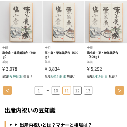
…
＜
1
10
11
12
13
＞
出産内祝いの豆知識
出産内祝いとは？マナーと相場は？