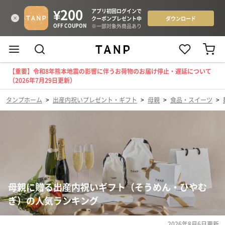
【重要】令和8年熊本地震の影響に伴うお荷物のお届け停止・遅延について
（2026年7月29日更新）
タンプホーム
>
出産内祝いプレゼント・ギフト
>
母親
>
食品・スイーツ
>
母親に贈る出産内祝いギフト（そうめん・ひやむ
ぎ）の人気ランキング
2026年8月6日
更新