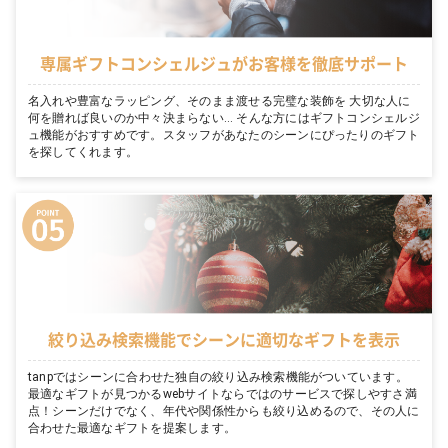
専属ギフトコンシェルジュがお客様を徹底サポート
名入れや豊富なラッピング、そのまま渡せる完璧な装飾を 大切な人に
何を贈れば良いのか中々決まらない… そんな方にはギフトコンシェルジ
ュ機能がおすすめです。スタッフがあなたのシーンにぴったりのギフト
を探してくれます。
絞り込み検索機能でシーンに適切なギフトを表示
tanpではシーンに合わせた独自の絞り込み検索機能がついています。
最適なギフトが見つかるwebサイトならではのサービスで探しやすさ満
点！シーンだけでなく、年代や関係性からも絞り込めるので、その人に
合わせた最適なギフトを提案します。