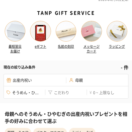
TANP GIFT SERVICE
最短翌日
eギフト
名前の刻印
メッセージ
ラッピング
お届け
カード
-
件
現在の絞り込み条件
出産内祝い
母親
そうめん・ひ...
こだわり
0 ~ 上限なし
¥
母親へのそうめん・ひやむぎの出産内祝いプレゼントを相
手の好みに合わせて選ぶ