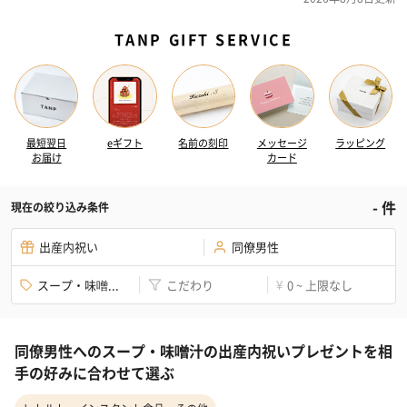
TANP GIFT SERVICE
最短翌日
eギフト
名前の刻印
メッセージ
ラッピング
お届け
カード
-
件
現在の絞り込み条件
出産内祝い
同僚男性
スープ・味噌...
こだわり
0 ~ 上限なし
¥
同僚男性へのスープ・味噌汁の出産内祝いプレゼントを相
手の好みに合わせて選ぶ