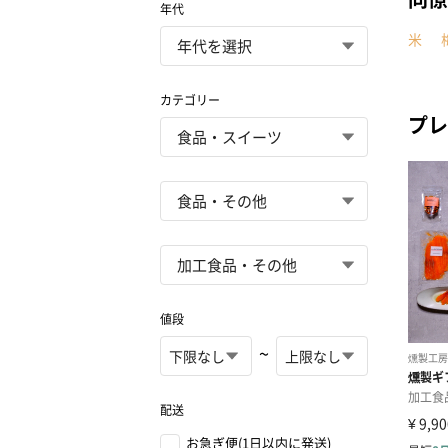
年代
米
カテゴリー
プレ
値段
~
配送
お急ぎ便(1日以内に発送)