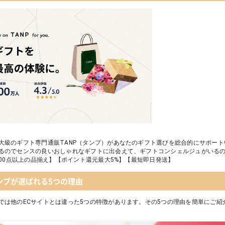
大級のギフト専門通販TANP（タンプ）があなたのギフト選びを総合的にサポー
るのでセンスの良いおしゃれなギフトに出会えて、ギフトコンシェルジュがいる
,000点以上の品揃え】【ポイント還元最大5%】【最短即日発送】
ンプが選ばれる5つの理由
では他のECサイトとは違った5つの特徴があります。その5つの理由を簡単にご紹