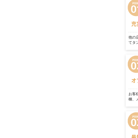
充
他の
てタ
オ
お客
梱、
最