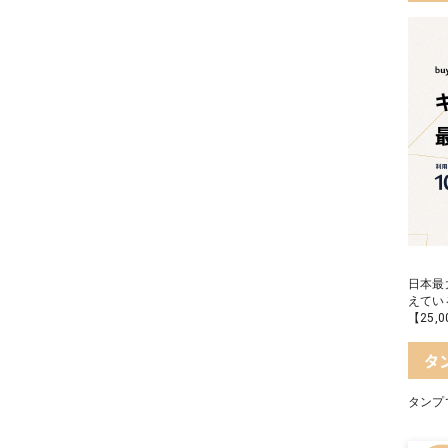
日本最
えてい
【25
タ
タンプ