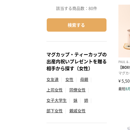
該当する商品数：
80件
検索する
マグカップ・ティーカップの
出産内祝いプレゼントを贈る
相手から探す（女性）
女友達
|
女性
|
母親
|
上司女性
|
同僚女性
|
女子大学生
|
妹
|
姉
|
部下女性
|
親戚女性