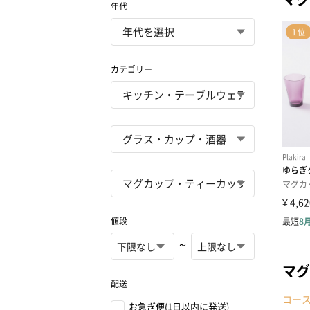
年代
カテゴリー
値段
~
マグ
配送
コー
お急ぎ便(1日以内に発送)