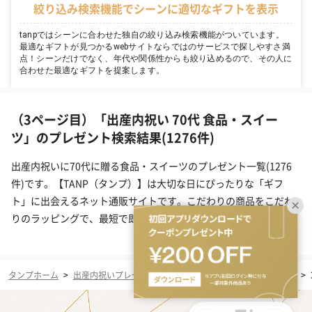
絞り込み検索機能でシーンに適切なギフトを表示
tanpではシーンに合わせた独自の絞り込み検索機能がついています。
最適なギフトが見つかるwebサイトならではのサービスで探しやすさ満
点！シーンだけでなく、年代や関係性からも絞り込めるので、その人に
合わせた最適なギフトを提案します。
（3ページ目）「出産内祝い 70代 食品・スイー
ツ」のプレゼント検索結果(1276件)
出産内祝いに70代に贈る食品・スイーツのプレゼント一覧(1276
件)です。【TANP（タンプ）】は大切な日にぴったりな「ギフ
ト」に出会えるネット通販サイトです。こだわりの商品をこだわ
りのラッピングで、最短で即日発送にてご対応いたします。
タンプホーム
>
出産内祝いプレゼント・ギフト
>
70代
>
食品・スイーツ
>