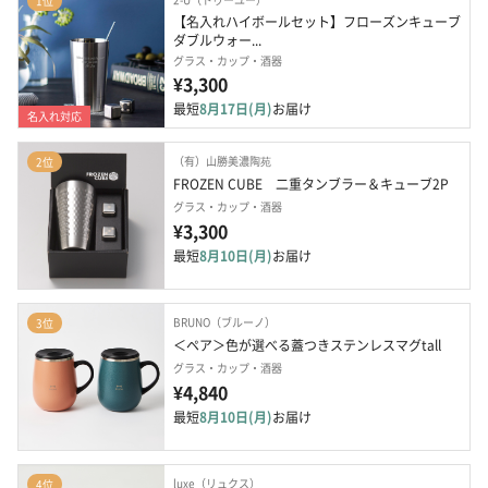
1位
【名入れハイボールセット】フローズンキューブ 
ダブルウォー...
グラス・カップ・酒器
¥3,300
最短
8月17日(月)
お届け
名入れ対応
（有）山勝美濃陶苑
2位
FROZEN CUBE　二重タンブラー＆キューブ2P
グラス・カップ・酒器
¥3,300
最短
8月10日(月)
お届け
BRUNO（ブルーノ）
3位
＜ペア＞色が選べる蓋つきステンレスマグtall
グラス・カップ・酒器
¥4,840
最短
8月10日(月)
お届け
luxe（リュクス）
4位