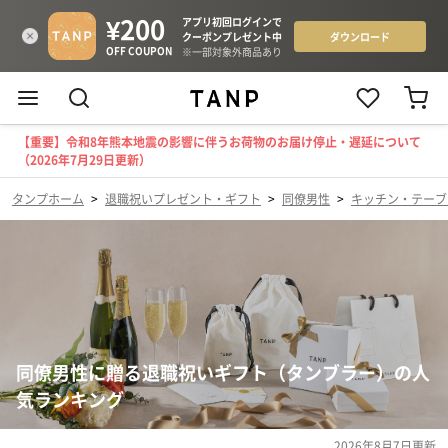
【重要】令和8年熊本地震の影響に伴うお荷物のお届け停止・遅延について
（2026年7月29日更新）
タンプホーム
>
退職祝いプレゼント・ギフト
>
同僚男性
>
キッチン・テーブ
同僚男性に贈る退職祝いギフト（タンブラー）の人
気ランキング
2026年8月7日
更新