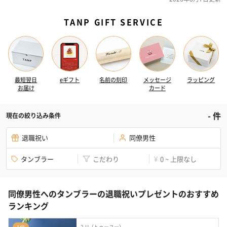
TANP GIFT SERVICE
最短翌日
eギフト
名前の刻印
メッセージ
ラッピング
お届け
カード
-
件
現在の絞り込み条件
退職祝い
同僚男性
タンブラー
こだわり
0 ~ 上限なし
¥
同僚男性へのタンブラーの退職祝いプレゼントのおすすめ
ランキング
2-U（トゥーユー）