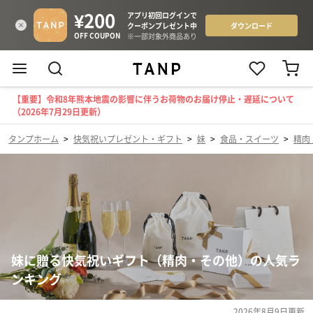
【重要】令和8年熊本地震の影響に伴うお荷物のお届け停止・遅延について
（2026年7月29日更新）
タンプホーム
>
快気祝いプレゼント・ギフト
>
妹
>
食品・スイーツ
>
精肉
妹に贈る快気祝いギフト（精肉・その他）の人気ラ
ンキング
2026年8月9日
更新