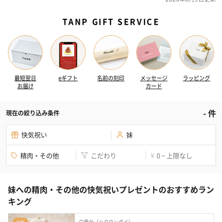
TANP GIFT SERVICE
最短翌日
eギフト
名前の刻印
メッセージ
ラッピング
お届け
カード
-
件
現在の絞り込み条件
快気祝い
妹
精肉・その他
こだわり
0 ~ 上限なし
¥
妹への精肉・その他の快気祝いプレゼントのおすすめラン
キング
白雲台（ハクウンダイ）