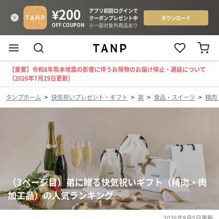
【重要】令和8年熊本地震の影響に伴うお荷物のお届け停止・遅延について
（2026年7月29日更新）
タンプホーム
>
快気祝いプレゼント・ギフト
>
弟
>
食品・スイーツ
>
精肉
（3ページ目）弟に贈る快気祝いギフト（精肉・肉
加工品）の人気ランキング
2026年8月5日
更新