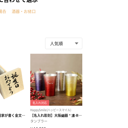
湯呑
酒器・お猪口