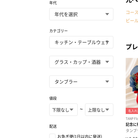
年代
コー
ビー
カテゴリー
プレ
値段
~
配送
お急ぎ便(1日以内に発送)