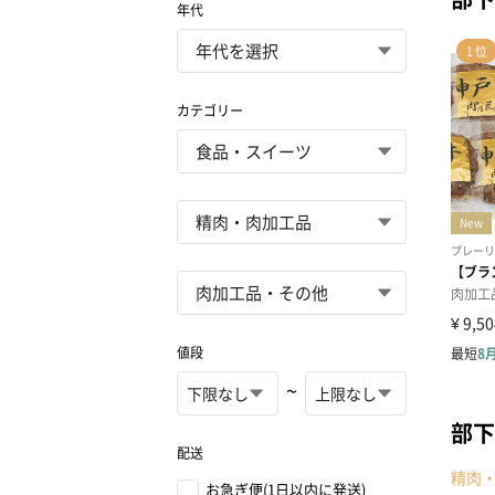
年代
カテゴリー
値段
~
部下
配送
精肉
お急ぎ便(1日以内に発送)