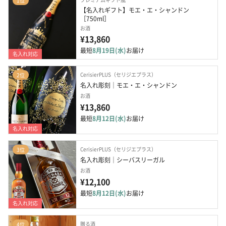
1位
【名入れギフト】モエ・エ・シャンドン
［750ml］
お酒
¥13,860
最短
8月19日(水)
お届け
名入れ対応
CerisierPLUS（セリジエプラス）
2位
名入れ彫刻｜モエ・エ・シャンドン
お酒
¥13,860
最短
8月12日(水)
お届け
名入れ対応
CerisierPLUS（セリジエプラス）
3位
名入れ彫刻｜シーバスリーガル
お酒
¥12,100
最短
8月12日(水)
お届け
名入れ対応
贈る酒
4位