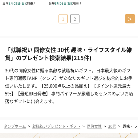
1
2
＞
「就職祝い 同僚女性 30代 趣味・ライフスタイル雑
貨」のプレゼント検索結果(215件)
30代の同僚女性に贈る素敵な就職祝いギフト。日本最大級のギフ
ト専門通販TANP（タンプ）があなたのギフト選びを総合的にお手
伝いいたします。【25,000点以上の品揃え】【ポイント還元最大
5%】【最短即日発送】 専門バイヤーが厳選したセンスのよいお洒
落なギフトに出会えます。
タンプホーム
>
就職祝いプレゼント・ギフト
>
同僚女性
>
30代
>
趣味・ラ