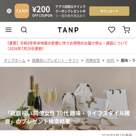
【重要】令和8年熊本地震の影響に伴うお荷物のお届け停止・遅延について
（2026年7月29日更新）
タンプホーム
>
就職祝いプレゼント・ギフト
>
同僚女性
>
30代
>
趣味・ラ
「就職祝い 同僚女性 30代 趣味・ライフスタイル雑
貨」のプレゼント検索結果
2026年8月7日
更新