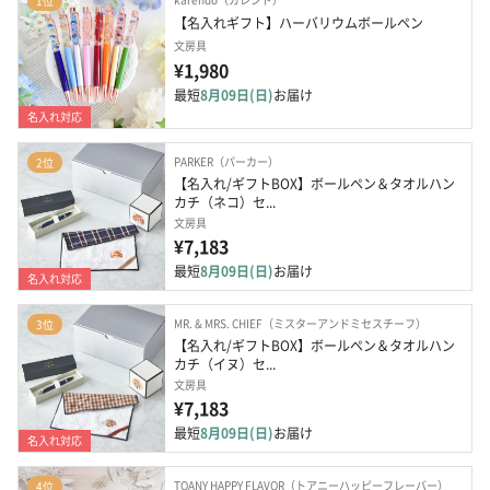
1位
【名入れギフト】ハーバリウムボールペン
文房具
¥1,980
最短
8月09日(日)
お届け
名入れ対応
PARKER（パーカー）
2位
【名入れ/ギフトBOX】ボールペン＆タオルハン
カチ（ネコ）セ...
文房具
¥7,183
最短
8月09日(日)
お届け
名入れ対応
MR. & MRS. CHIEF（ミスターアンドミセスチーフ）
3位
【名入れ/ギフトBOX】ボールペン＆タオルハン
カチ（イヌ）セ...
文房具
¥7,183
最短
8月09日(日)
お届け
名入れ対応
TOANY HAPPY FLAVOR（トアニーハッピーフレーバー）
4位