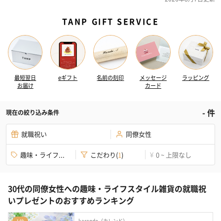
TANP GIFT SERVICE
最短翌日
eギフト
名前の刻印
メッセージ
ラッピング
お届け
カード
-
件
現在の絞り込み条件
就職祝い
同僚女性
趣味・ライフ...
こだわり
(
1
)
0 ~ 上限なし
¥
30代の同僚女性への趣味・ライフスタイル雑貨の就職祝
いプレゼントのおすすめランキング
karendo（カレンド）