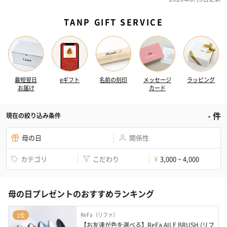
TANP GIFT SERVICE
最短翌日
eギフト
名前の刻印
メッセージ
ラッピング
お届け
カード
-
件
現在の絞り込み条件
母の日
関係性
カテゴリ
こだわり
3,000 ~ 4,000
¥
母の日プレゼントのおすすめランキング
ReFa（リファ）
1位
【お友達が色を選べる】ReFa AILE BRUSH (リフ