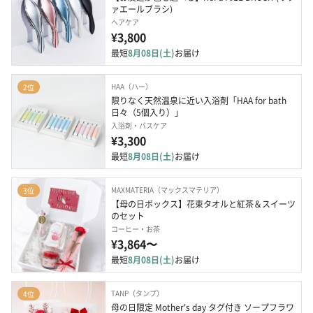
ァエールブラシ)
ヘアケア
¥3,800
最短
8月08日(土)
お届け
HAA（ハー）
2位
限りなく天然温泉に近い入浴剤「HAA for bath 
日々（5個入り）」
入浴剤・バスケア
¥3,300
最短
8月08日(土)
お届け
MAXMATERIA（マックスマテリア）
3位
【母の日ボックス】花束タオルと紅茶＆スイーツ
のセット
コーヒー・お茶
¥3,864〜
最短
8月08日(土)
お届け
TANP（タンプ）
4位
母の日限定 Mother's day タグ付き ソープフラワ